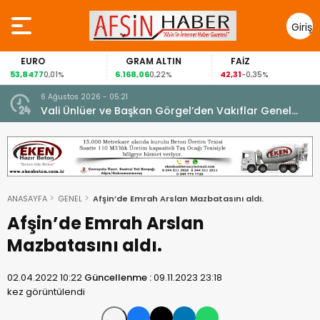
Giriş
Yap
EURO
GRAM ALTIN
FAİZ
53,8477
6.168,06
42,31
0,01%
0,22%
-0,35%
6 Ağustos 2026 - 05:21
un.
Vali Ünlüer ve Başkan Görgel’den Vakıflar Genel
Müdürlüğü’ne ziyaret.
ANASAYFA
GENEL
Afşin’de Emrah Arslan Mazbatasını aldı.
Afşin’de Emrah Arslan
Mazbatasını aldı.
02.04.2022 10:22
Güncellenme :
09.11.2023 23:18
kez görüntülendi