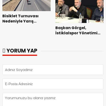
Bisiklet Turnuvası
Nedeniyle Yarış
Güzergahında Geçici
Başkan Görgel,
Trafik Düzenlemelerine
İstiklalspor Yönetimi
Gidilecek!.
ve Futbolcularıyla Bir
Araya Geldi.
YORUM YAP