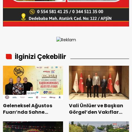
İlginizi Çekebilir
Geleneksel Ağustos
Vali Ünlüer ve Başkan
Fuarı’nda Sahne
Görgel’den Vakıflar
Zakkum’un.
Genel Müdürlüğü’ne
ziyaret.