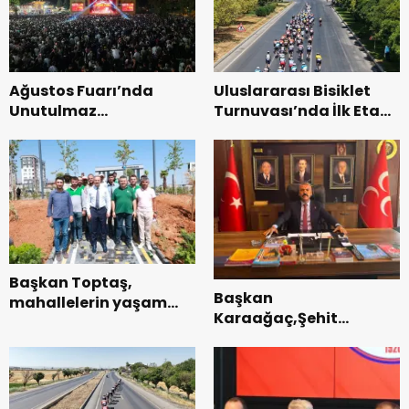
Ağustos Fuarı’nda
Uluslararası Bisiklet
Unutulmaz
Turnuvası’nda İlk Etap
Dedublüman Gecesi.
Başarıyla
Tamamlandı.
Başkan Toptaş,
Başkan
mahallelerin yaşam
Karaağaç,Şehit
kalitesini artıran
kabirleri ziyaretiyle
parkları ziyaret etti.
görevine başladı.