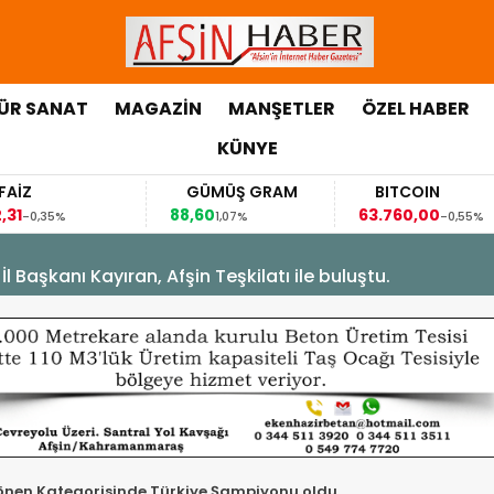
ÜR SANAT
MAGAZİN
MANŞETLER
ÖZEL HABER
KÜNYE
GÜMÜŞ GRAM
BITCOIN
GB
88,60
63.760,00
63,11
1,07%
-0,55%
Başkanı Kayıran, Afşin Teşkilatı ile buluştu.
ı Gönen Kategorisinde Türkiye Şampiyonu oldu.