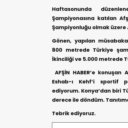
Haftasonunda düzenle
Şampiyonasına katılan Afşin
Şampiyonluğu olmak üzere A
Gönen, yapılan müsabaka
800 metrede Türkiye şam
İkinciliği ve 5.000 metrede 
AFŞİN HABER’e konuşan Afşi
Eshab-ı Kehf’i sportif 
ediyorum. Konya’dan biri T
derece ile döndüm. Tanıtı
Tebrik ediyoruz.