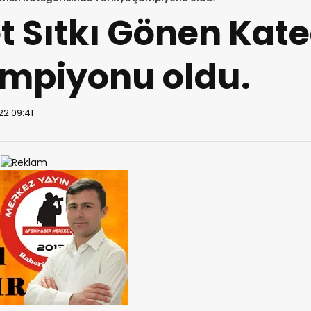
let Sıtkı Gönen Kat
ampiyonu oldu.
22 09:41