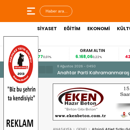
Haber ara...
SİYASET
EĞİTİM
EKONOMİ
KÜLT
EURO
GRAM ALTIN
FAİZ
53,8477
6.168,06
42,31
0,01%
0,22%
-0,35%
8 Ağustos 2026 - 04:50
Anahtar Parti Kahramanmaraş İl 
ANASAYFA
GENEL
Afşinli Atlet Sıtk