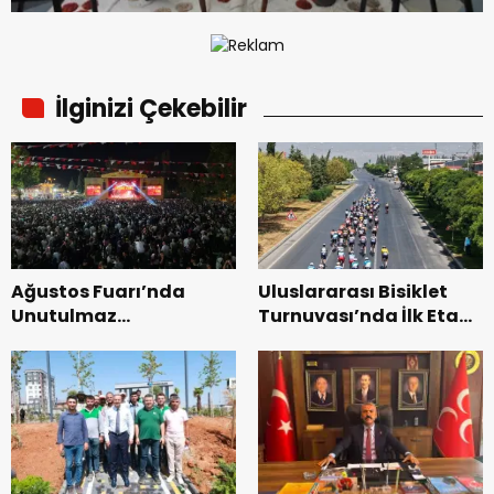
İlginizi Çekebilir
Ağustos Fuarı’nda
Uluslararası Bisiklet
Unutulmaz
Turnuvası’nda İlk Etap
Dedublüman Gecesi.
Başarıyla
Tamamlandı.