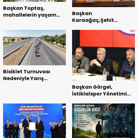
Başkan Toptaş,
Başkan
mahallelerin yaşam
Karaağaç,Şehit
kalitesini artıran
kabirleri ziyaretiyle
parkları ziyaret etti.
görevine başladı.
Bisiklet Turnuvası
Nedeniyle Yarış
Güzergahında Geçici
Başkan Görgel,
Trafik Düzenlemelerine
İstiklalspor Yönetimi
Gidilecek!.
ve Futbolcularıyla Bir
Araya Geldi.