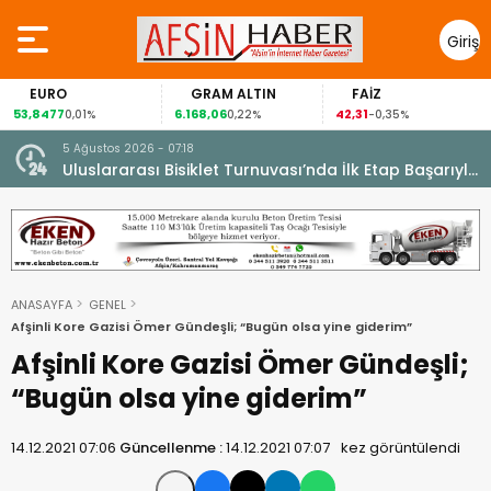
Giriş
Yap
GRAM ALTIN
FAİZ
GÜMÜŞ G
6.168,06
42,31
88,60
%
0,22%
-0,35%
1,07%
5 Ağustos 2026 - 07:18
cesi.
Uluslararası Bisiklet Turnuvası’nda İlk Etap Başarıyla
Tamamlandı.
ANASAYFA
GENEL
Afşinli Kore Gazisi Ömer Gündeşli; “Bugün olsa yine giderim”
Afşinli Kore Gazisi Ömer Gündeşli;
“Bugün olsa yine giderim”
14.12.2021 07:06
Güncellenme :
14.12.2021 07:07
kez görüntülendi