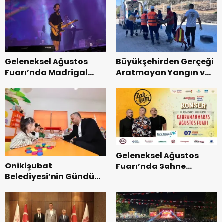
Geleneksel Ağustos
Büyükşehirden Gerçeği
Fuarı’nda Madrigal
Aratmayan Yangın ve
Coşkusu.
Kurtarma Tatbikatı.
Geleneksel Ağustos
Onikişubat
Fuarı’nda Sahne
Belediyesi’nin Gündüz
Zakkum’un.
Bakımevi’nde yeni
dönemin ön kayıtları
başladı.