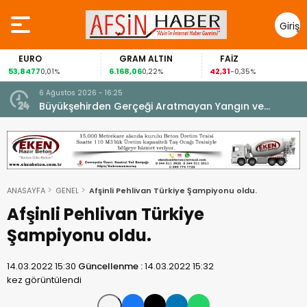
Giriş
Yap
EURO
GRAM ALTIN
FAİZ
53,8477
6.168,06
42,31
0,01%
0,22%
-0,35%
6 Ağustos 2026 - 16:25
su.
Büyükşehirden Gerçeği Aratmayan Yangın ve
Kurtarma Tatbikatı.
ANASAYFA
GENEL
Afşinli Pehlivan Türkiye Şampiyonu oldu.
Afşinli Pehlivan Türkiye
Şampiyonu oldu.
14.03.2022 15:30
Güncellenme :
14.03.2022 15:32
kez görüntülendi