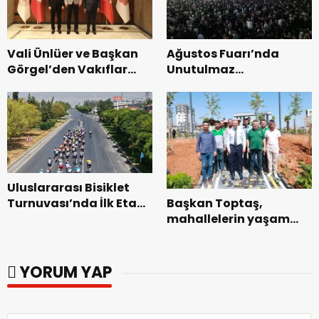
Vali Ünlüer ve Başkan
Ağustos Fuarı’nda
Görgel’den Vakıflar
Unutulmaz
Genel Müdürlüğü’ne
Dedublüman Gecesi.
ziyaret.
Uluslararası Bisiklet
Başkan Toptaş,
Turnuvası’nda İlk Etap
mahallelerin yaşam
Başarıyla
kalitesini artıran
Tamamlandı.
parkları ziyaret etti.
YORUM YAP