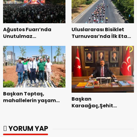
Ağustos Fuarı’nda
Uluslararası Bisiklet
Unutulmaz
Turnuvası’nda İlk Etap
Dedublüman Gecesi.
Başarıyla
Tamamlandı.
Başkan Toptaş,
Başkan
mahallelerin yaşam
Karaağaç,Şehit
kalitesini artıran
kabirleri ziyaretiyle
parkları ziyaret etti.
görevine başladı.
YORUM YAP