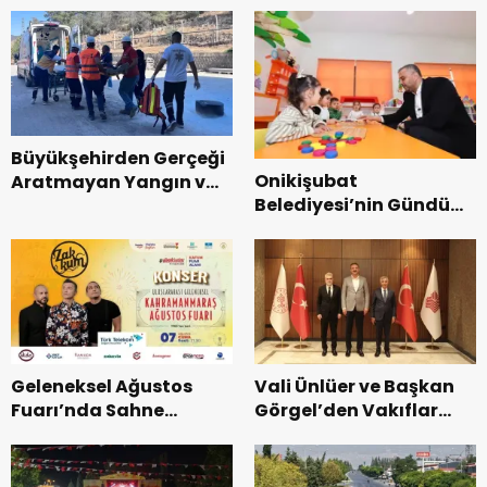
Büyükşehirden Gerçeği
Onikişubat
Aratmayan Yangın ve
Belediyesi’nin Gündüz
Kurtarma Tatbikatı.
Bakımevi’nde yeni
dönemin ön kayıtları
başladı.
Geleneksel Ağustos
Vali Ünlüer ve Başkan
Fuarı’nda Sahne
Görgel’den Vakıflar
Zakkum’un.
Genel Müdürlüğü’ne
ziyaret.