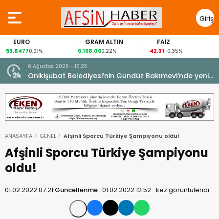
Giriş
Yap
EURO
GRAM ALTIN
FAİZ
53,8477
6.168,06
42,31
0,01%
0,22%
-0,35%
6 Ağustos 2026 - 16:23
Onikişubat Belediyesi’nin Gündüz Bakımevi’nde yeni
dönemin ön kayıtları başladı.
ANASAYFA
GENEL
Afşinli Sporcu Türkiye Şampiyonu oldu!
Afşinli Sporcu Türkiye Şampiyonu
oldu!
01.02.2022 07:21
Güncellenme :
01.02.2022 12:52
kez görüntülendi