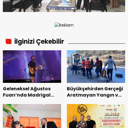
İlginizi Çekebilir
Geleneksel Ağustos
Büyükşehirden Gerçeği
Fuarı’nda Madrigal
Aratmayan Yangın ve
Coşkusu.
Kurtarma Tatbikatı.