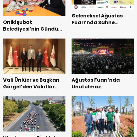
Geleneksel Ağustos
Onikişubat
Fuarı’nda Sahne
Belediyesi’nin Gündüz
Zakkum’un.
Bakımevi’nde yeni
dönemin ön kayıtları
başladı.
Vali Ünlüer ve Başkan
Ağustos Fuarı’nda
Görgel’den Vakıflar
Unutulmaz
Genel Müdürlüğü’ne
Dedublüman Gecesi.
ziyaret.