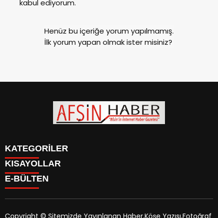
kabul ediyorum.
Henüz bu içeriğe yorum yapılmamış.
İlk yorum yapan olmak ister misiniz?
KATEGORİLER
KISAYOLLAR
SİYASET
E-BÜLTEN
EĞİTİM
SİYASET
EKONOMİ
EĞİTİM
KÜLTÜR SANAT
EKONOMİ
MAGAZİN
Copyright © Sitemizde Yayınlanan Haber,Köşe Yazısı,Fotoğraf