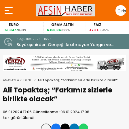
Giriş
Yap
EURO
GRAM ALTIN
FAİZ
53,8477
6.168,06
42,31
0,01%
0,22%
-0,35%
6 Ağustos 2026 - 16:25
su.
Büyükşehirden Gerçeği Aratmayan Yangın ve
Kurtarma Tatbikatı.
ANASAYFA
GENEL
Ali Topaktaş; “Farkımız sizlerle birlikte olacak”
Ali Topaktaş; “Farkımız sizlerle
birlikte olacak”
06.01.2024 17:06
Güncellenme :
06.01.2024 17:08
kez görüntülendi