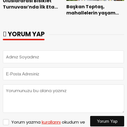
Uluslararası Bisiklet
Başkan Toptaş,
Turnuvası’nda İlk Etap
mahallelerin yaşam
Başarıyla
kalitesini artıran
Tamamlandı.
parkları ziyaret etti.
YORUM YAP
Yorum Yap
Yorum yazma
kurallarını
okudum ve