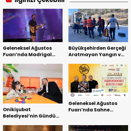
Geleneksel Ağustos
Büyükşehirden Gerçeği
Fuarı’nda Madrigal
Aratmayan Yangın ve
Coşkusu.
Kurtarma Tatbikatı.
Geleneksel Ağustos
Onikişubat
Fuarı’nda Sahne
Belediyesi’nin Gündüz
Zakkum’un.
Bakımevi’nde yeni
dönemin ön kayıtları