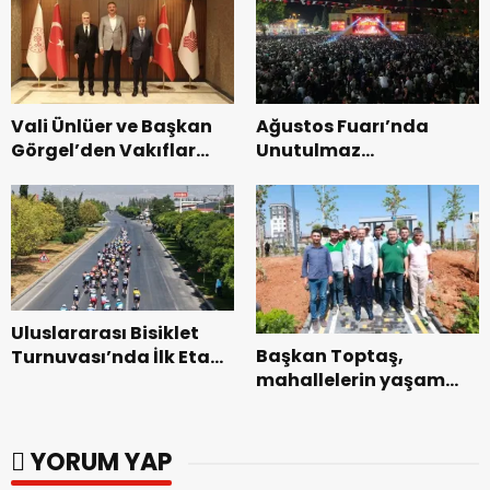
başladı.
Vali Ünlüer ve Başkan
Ağustos Fuarı’nda
Görgel’den Vakıflar
Unutulmaz
Genel Müdürlüğü’ne
Dedublüman Gecesi.
ziyaret.
Uluslararası Bisiklet
Başkan Toptaş,
Turnuvası’nda İlk Etap
mahallelerin yaşam
Başarıyla
kalitesini artıran
Tamamlandı.
parkları ziyaret etti.
YORUM YAP