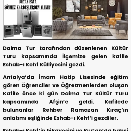
Daima Tur tarafından düzenlenen Kültür
Turu kapsamında İlçemize gelen kafile
Eshab-ı Kehf Külliyesini gezdi.
Antalya’da İmam Hatip Lisesinde eğitim
gören Öğrenciler ve Öğretmenlerden oluşan
Kafile önce ki gün Daima Tur Kültür Turu
kapsamında Afşin’e geldi. Kafilede
bulunanlar Rehber Ramazan Kıraç’ın
anlatımı eşliğinde Eshab-ı Kehf’i gezdiler.
Eshab-ı Kehf’in hikayesini ve Kur’an’da bahsi