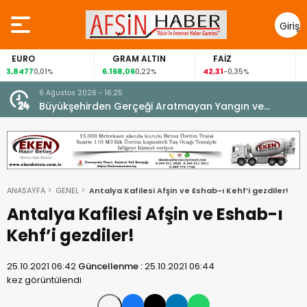
Giriş
Yap
GRAM ALTIN
FAİZ
GÜMÜŞ 
6.168,06
42,31
88,60
%
0,22%
-0,35%
1,07%
6 Ağustos 2026 - 16:25
su.
Büyükşehirden Gerçeği Aratmayan Yangın ve
Kurtarma Tatbikatı.
ANASAYFA
GENEL
Antalya Kafilesi Afşin ve Eshab-ı Kehf’i gezdiler!
Antalya Kafilesi Afşin ve Eshab-ı
Kehf’i gezdiler!
25.10.2021 06:42
Güncellenme :
25.10.2021 06:44
kez görüntülendi