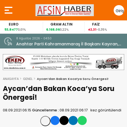
Giriş
Yap
EURO
GRAM ALTIN
FAİZ
53,8477
6.168,06
42,31
0,01%
0,22%
-0,35%
8 Ağustos 2026 - 04:50
ikleti
Anahtar Parti Kahramanmaraş İl Başkanı Kayıran,
Afşin Teşkilatı ile buluştu.
ANASAYFA
GENEL
Aycan’dan Bakan Koca’ya Soru Önergesi!
Aycan’dan Bakan Koca’ya Soru
Önergesi!
08.09.2021 06:15
Güncellenme :
08.09.2021 06:17
kez görüntülendi