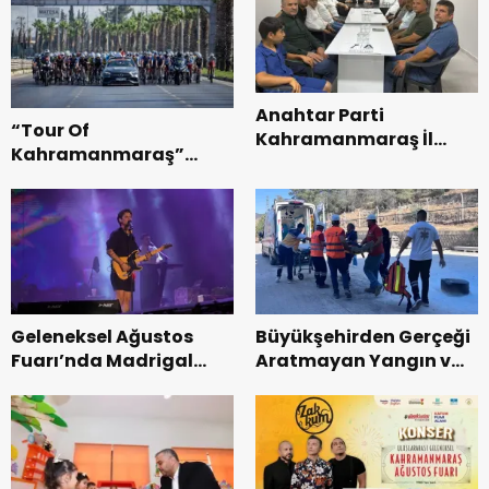
Anahtar Parti
“Tour Of
Kahramanmaraş İl
Kahramanmaraş”
Başkanı Kayıran, Afşin
Uluslararası Yol
Teşkilatı ile buluştu.
Bisikleti Turnuvası
Tamamlandı.
Geleneksel Ağustos
Büyükşehirden Gerçeği
Fuarı’nda Madrigal
Aratmayan Yangın ve
Coşkusu.
Kurtarma Tatbikatı.