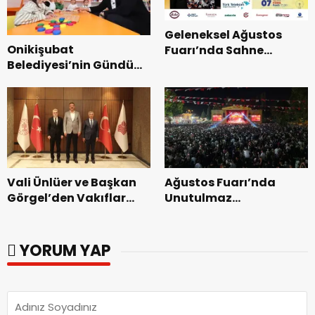
Geleneksel Ağustos
Onikişubat
Fuarı’nda Sahne
Belediyesi’nin Gündüz
Zakkum’un.
Bakımevi’nde yeni
dönemin ön kayıtları
başladı.
Vali Ünlüer ve Başkan
Ağustos Fuarı’nda
Görgel’den Vakıflar
Unutulmaz
Genel Müdürlüğü’ne
Dedublüman Gecesi.
ziyaret.
YORUM YAP