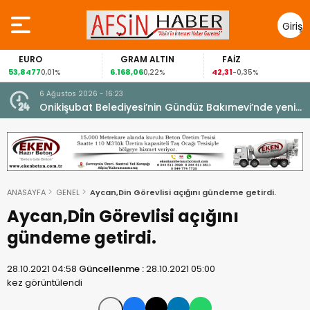
Giriş
Yap
EURO
GRAM ALTIN
FAİZ
53,8477
6.168,06
42,31
0,01%
0,22%
-0,35%
6 Ağustos 2026 - 16:23
Onikişubat Belediyesi’nin Gündüz Bakımevi’nde yeni
dönemin ön kayıtları başladı.
ANASAYFA
GENEL
Aycan,Din Görevlisi açığını gündeme getirdi.
Aycan,Din Görevlisi açığını
gündeme getirdi.
28.10.2021 04:58
Güncellenme :
28.10.2021 05:00
kez görüntülendi