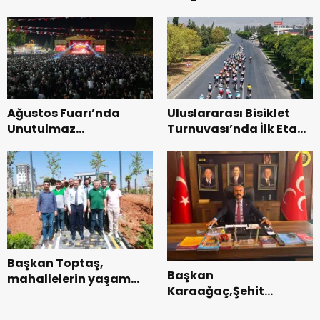
Zakkum’un.
Genel Müdürlüğü’ne
ziyaret.
Ağustos Fuarı’nda
Uluslararası Bisiklet
Unutulmaz
Turnuvası’nda İlk Etap
Dedublüman Gecesi.
Başarıyla
Tamamlandı.
Başkan Toptaş,
Başkan
mahallelerin yaşam
Karaağaç,Şehit
kalitesini artıran
kabirleri ziyaretiyle
parkları ziyaret etti.