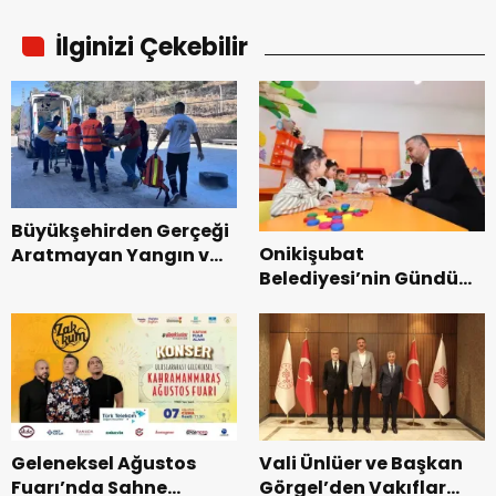
İlginizi Çekebilir
Büyükşehirden Gerçeği
Onikişubat
Aratmayan Yangın ve
Belediyesi’nin Gündüz
Kurtarma Tatbikatı.
Bakımevi’nde yeni
dönemin ön kayıtları
başladı.
Geleneksel Ağustos
Vali Ünlüer ve Başkan
Fuarı’nda Sahne
Görgel’den Vakıflar