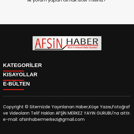
KATEGORİLER
KISAYOLLAR
SİYASET
E-BÜLTEN
EĞİTİM
SİYASET
EKONOMİ
EĞİTİM
KÜLTÜR SANAT
EKONOMİ
MAGAZİN
Copyright © Sitemizde Yayınlanan Haber,Köşe Yazısı,Fotoğraf
KÜLTÜR SANAT
MANŞETLER
ve Videoların Telif Hakları AFŞİN MERKEZ YAYIN GURUBU'na aittir.
MAGAZİN
afsinhaber.com
e-bültenine abone olarak, tarafınıza haber,
ÖZEL HABER
e-mail: afsinhabermerkezi@gmail.com
MANŞETLER
duyuru ve kampanya içerikli e-postaların gönderilmesini
SAĞLIK
ÖZEL HABER
kabul etmiş olursunuz.
SPOR
SAĞLIK