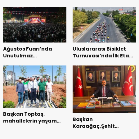
Zakkum’un.
Genel Müdürlüğü’ne
ziyaret.
Ağustos Fuarı’nda
Uluslararası Bisiklet
Unutulmaz
Turnuvası’nda İlk Etap
Dedublüman Gecesi.
Başarıyla
Tamamlandı.
Başkan Toptaş,
Başkan
mahallelerin yaşam
Karaağaç,Şehit
kalitesini artıran
kabirleri ziyaretiyle
parkları ziyaret etti.