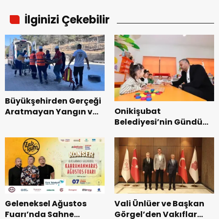
İlginizi Çekebilir
Büyükşehirden Gerçeği
Onikişubat
Aratmayan Yangın ve
Belediyesi’nin Gündüz
Kurtarma Tatbikatı.
Bakımevi’nde yeni
dönemin ön kayıtları
başladı.
Geleneksel Ağustos
Vali Ünlüer ve Başkan
Fuarı’nda Sahne
Görgel’den Vakıflar