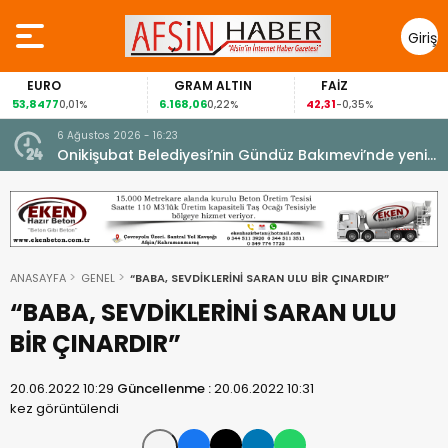
Giriş
Yap
EURO
GRAM ALTIN
FAİZ
53,8477
6.168,06
42,31
0,01%
0,22%
-0,35%
6 Ağustos 2026 - 16:23
Onikişubat Belediyesi’nin Gündüz Bakımevi’nde yeni
dönemin ön kayıtları başladı.
ANASAYFA
GENEL
“BABA, SEVDİKLERİNİ SARAN ULU BİR ÇINARDIR”
“BABA, SEVDİKLERİNİ SARAN ULU
BİR ÇINARDIR”
20.06.2022 10:29
Güncellenme :
20.06.2022 10:31
kez görüntülendi