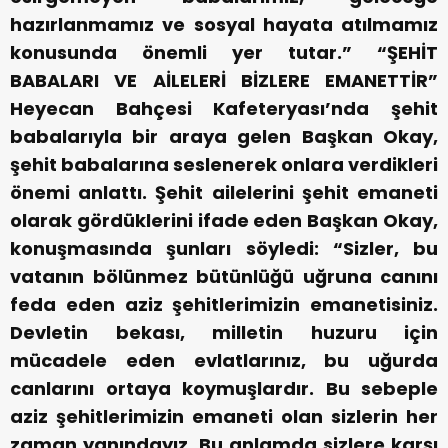
hazırlanmamız ve sosyal hayata atılmamız
konusunda önemli yer tutar.”
“ŞEHİT
BABALARI VE AİLELERİ BİZLERE EMANETTİR”
Heyecan Bahçesi Kafeteryası’nda şehit
babalarıyla bir araya gelen Başkan Okay,
şehit babalarına seslenerek onlara verdikleri
önemi anlattı.
Şehit ailelerini şehit emaneti
olarak gördüklerini ifade eden Başkan Okay,
konuşmasında şunları söyledi: “Sizler, bu
vatanın bölünmez bütünlüğü uğruna canını
feda eden aziz şehitlerimizin emanetisiniz.
Devletin bekası, milletin huzuru için
mücadele eden evlatlarınız, bu uğurda
canlarını ortaya koymuşlardır. Bu sebeple
aziz şehitlerimizin emaneti olan sizlerin her
zaman yanındayız. Bu anlamda sizlere karşı