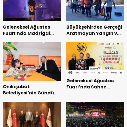
Geleneksel Ağustos
Büyükşehirden Gerçeği
Fuarı’nda Madrigal
Aratmayan Yangın ve
Coşkusu.
Kurtarma Tatbikatı.
Geleneksel Ağustos
Onikişubat
Fuarı’nda Sahne
Belediyesi’nin Gündüz
Zakkum’un.
Bakımevi’nde yeni
dönemin ön kayıtları
başladı.