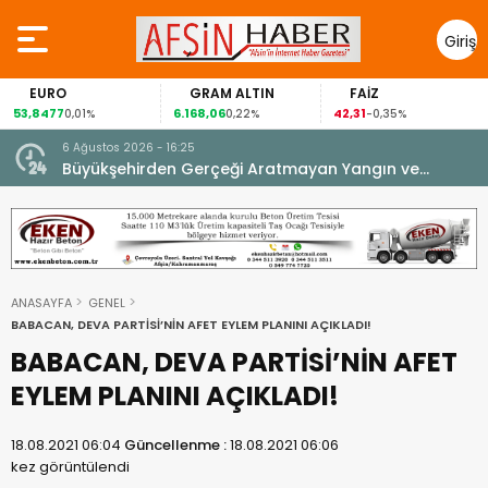
Giriş
Yap
EURO
GRAM ALTIN
FAİZ
53,8477
6.168,06
42,31
0,01%
0,22%
-0,35%
6 Ağustos 2026 - 16:25
su.
Büyükşehirden Gerçeği Aratmayan Yangın ve
Kurtarma Tatbikatı.
ANASAYFA
GENEL
BABACAN, DEVA PARTİSİ’NİN AFET EYLEM PLANINI AÇIKLADI!
BABACAN, DEVA PARTİSİ’NİN AFET
EYLEM PLANINI AÇIKLADI!
18.08.2021 06:04
Güncellenme :
18.08.2021 06:06
kez görüntülendi