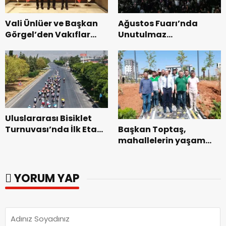
Vali Ünlüer ve Başkan
Ağustos Fuarı’nda
Görgel’den Vakıflar
Unutulmaz
Genel Müdürlüğü’ne
Dedublüman Gecesi.
ziyaret.
Uluslararası Bisiklet
Başkan Toptaş,
Turnuvası’nda İlk Etap
mahallelerin yaşam
Başarıyla
kalitesini artıran
Tamamlandı.
parkları ziyaret etti.
YORUM YAP