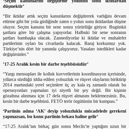
‘Seçim kanunlarını değiştirme yolunun sonu iktidardan
düşmektir’
“Bir iktidar artık seçim kanunlarını değiştirerek varlığını devam
ettirme gibi bir yola girdiğinde zaten o yolun sonu iktidardan düşme
oluyor. Seçim kanunu bir sene sonra yürürlüğe giriyor. Bugünkü
şartlara göre bir çalışma yapıyorlar. Halbuki bir sene sonranın
şartları bambaşka olacak. Zannediyorlar ki iktidar ve muhalefet
partilerinin oyları bu civarlarda kalacak. Baraj korkumuz yok.
Türkiye’nin dört bir yanında çalışıyoruz. Yasaları istedikleri kadar
değiştirsinler.”
’17-25 Aralık kesin bir darbe teşebbüsüdür’
“Yargı mensupları ile kolluk kuvvetlerinin koordinasyon içerisinde,
yıllarca sürdüğü iddia edilen yolsuzluk ve rüşvet olaylarını biriktirip
2014 martındaki yerel seçimlere üç ay kala eş zamanlı olarak bu
operasyonları yapmaları iyi niyetli bir şey değil. Bir kişinin
gözaltına alınması için 17 defa rüşvet almasını beklemezsiniz. Bu,
kesin bir darbe teşebbüsü. FETÖ terör örgütünün bir kumpası.”
‘Partinin adına ‘AK’ deyip yolsuzlukla mücadelede gerekeni
yapmazsan, bu konu partinin bekası haline gelir’
“17-25 Aralık’tan birkaç gün sonra Meclis’te yaptığım uzun bir