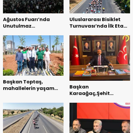
Ağustos Fuarı’nda
Uluslararası Bisiklet
Unutulmaz
Turnuvası’nda İlk Etap
Dedublüman Gecesi.
Başarıyla
Tamamlandı.
Başkan Toptaş,
Başkan
mahallelerin yaşam
Karaağaç,Şehit
kalitesini artıran
kabirleri ziyaretiyle
parkları ziyaret etti.
görevine başladı.