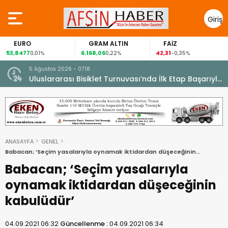
Giriş
Yap
EURO
GRAM ALTIN
FAİZ
53,8477
6.168,06
42,31
0,01%
0,22%
-0,35%
5 Ağustos 2026 - 07:18
cesi.
Uluslararası Bisiklet Turnuvası’nda İlk Etap Başarıyla
Tamamlandı.
ANASAYFA
GENEL
Babacan; ‘Seçim yasalarıyla oynamak iktidardan düşeceğinin
kabulüdür’
Babacan; ‘Seçim yasalarıyla
oynamak iktidardan düşeceğinin
kabulüdür’
04.09.2021 06:32
Güncellenme :
04.09.2021 06:34