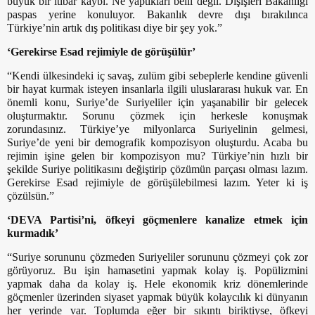
büyük bir itibar kaybı. Ne yaptıkları belli değil. Dışişleri Bakanlığı
paspas yerine konuluyor. Bakanlık devre dışı bırakılınca
Türkiye’nin artık dış politikası diye bir şey yok.”
‘Gerekirse Esad rejimiyle de görüşülür’
“Kendi ülkesindeki iç savaş, zulüm gibi sebeplerle kendine güvenli
bir hayat kurmak isteyen insanlarla ilgili uluslararası hukuk var. En
önemli konu, Suriye’de Suriyeliler için yaşanabilir bir gelecek
oluşturmaktır. Sorunu çözmek için herkesle konuşmak
zorundasınız. Türkiye’ye milyonlarca Suriyelinin gelmesi,
Suriye’de yeni bir demografik kompozisyon oluşturdu. Acaba bu
rejimin işine gelen bir kompozisyon mu? Türkiye’nin hızlı bir
şekilde Suriye politikasını değiştirip çözümün parçası olması lazım.
Gerekirse Esad rejimiyle de görüşülebilmesi lazım. Yeter ki iş
çözülsün.”
‘DEVA Partisi’ni, öfkeyi göçmenlere kanalize etmek için
kurmadık’
“Suriye sorununu çözmeden Suriyeliler sorununu çözmeyi çok zor
görüyoruz. Bu işin hamasetini yapmak kolay iş. Popülizmini
yapmak daha da kolay iş. Hele ekonomik kriz dönemlerinde
göçmenler üzerinden siyaset yapmak büyük kolaycılık ki dünyanın
her yerinde var. Toplumda eğer bir sıkıntı biriktiyse, öfkeyi