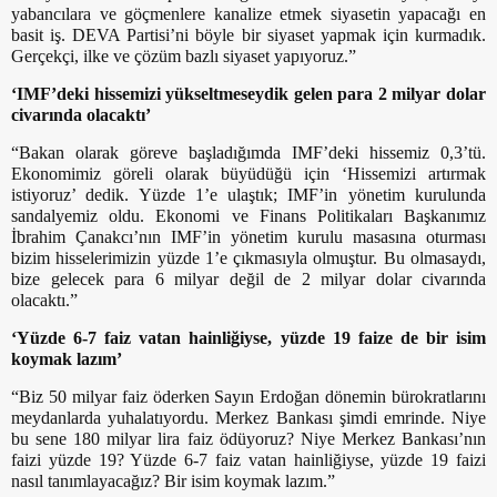
yabancılara ve göçmenlere kanalize etmek siyasetin yapacağı en
basit iş. DEVA Partisi’ni böyle bir siyaset yapmak için kurmadık.
Gerçekçi, ilke ve çözüm bazlı siyaset yapıyoruz.”
‘IMF’deki hissemizi yükseltmeseydik gelen para 2 milyar dolar
civarında olacaktı’
“Bakan olarak göreve başladığımda IMF’deki hissemiz 0,3’tü.
Ekonomimiz göreli olarak büyüdüğü için ‘Hissemizi artırmak
istiyoruz’ dedik. Yüzde 1’e ulaştık; IMF’in yönetim kurulunda
sandalyemiz oldu. Ekonomi ve Finans Politikaları Başkanımız
İbrahim Çanakcı’nın IMF’in yönetim kurulu masasına oturması
bizim hisselerimizin yüzde 1’e çıkmasıyla olmuştur. Bu olmasaydı,
bize gelecek para 6 milyar değil de 2 milyar dolar civarında
olacaktı.”
‘Yüzde 6-7 faiz vatan hainliğiyse, yüzde 19 faize de bir isim
koymak lazım’
“Biz 50 milyar faiz öderken Sayın Erdoğan dönemin bürokratlarını
meydanlarda yuhalatıyordu. Merkez Bankası şimdi emrinde. Niye
bu sene 180 milyar lira faiz ödüyoruz? Niye Merkez Bankası’nın
faizi yüzde 19? Yüzde 6-7 faiz vatan hainliğiyse, yüzde 19 faizi
nasıl tanımlayacağız? Bir isim koymak lazım.”