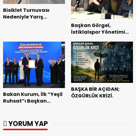
Bisiklet Turnuvası
Nedeniyle Yarış
Güzergahında Geçici
Başkan Görgel,
Trafik Düzenlemelerine
İstiklalspor Yönetimi
Gidilecek!.
ve Futbolcularıyla Bir
Araya Geldi.
BAŞKA BİR AÇIDAN;
Bakan Kurum, İlk “Yeşil
ÖZGÜRLÜK KRİZİ.
Ruhsat”ı Başkan
Görgel’e Takdim Etti.
YORUM YAP