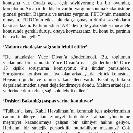
konuşma var. Orada açık açık söylüyorum; bu bir oyundur,
komplodur. Ama ciddi iddialar vardır; yargının sonuna kadar üstüne
gitmesi gerekir. Bağımsız ve tarafsız yargının, FETÖ’nün mensubu
olmayan, FETÖ’nün etkisi altında çalışmayan dürüst savcılıkların
bakması lazım. Partinin adına ‘AK’ deyip de yolsuzlukla mücadele
konusunda gerekli duruşu ortaya koymazsanız, bu konu bu partinin
bekası haline gelir.”
‘Malum arkadaşlar sağı solu tehdit ettiler’
“Bu arkadaşlar Yüce Divan’a gönderilmedi. Bu, toplumun
vicdanında bir iz bıraktı. Yüce Divan’a nasıl gönderilmedi? Önce
15 kişilik soruşturma komisyonu; 9’u iktidar partisinden.
Soruşturma komisyonuna üye olan arkadaşlarla tek tek konuştuk.
Hepsinin güçlü ve olumsuz kanaatleri vardı. Fakat iş hukuki
değerlendirmeden siyasi değerlendirmeye döndü. Malum arkadaşlar
yerlerinde durmadılar, sağı solu tehdit ettiler.”
‘Dışişleri Bakanlığı paspas yerine konuluyor’
“Taliban’a karşı Kabil Havalimanı’nı korumak için askerlerimizin
canını tehlikeye atan zihniyet birdenbire Taliban yönetimine
meşruiyet kazandırmaya çalışan bir zihniyet haline geliyor.
Herhangi bir stratejik perspektife oturtabiliyor musunuz? Çok