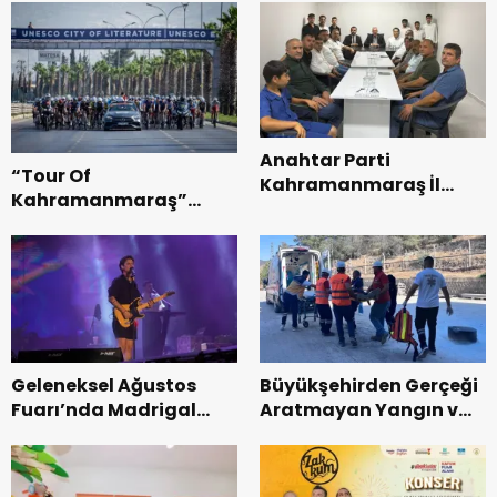
Anahtar Parti
“Tour Of
Kahramanmaraş İl
Kahramanmaraş”
Başkanı Kayıran, Afşin
Uluslararası Yol
Teşkilatı ile buluştu.
Bisikleti Turnuvası
Tamamlandı.
Geleneksel Ağustos
Büyükşehirden Gerçeği
Fuarı’nda Madrigal
Aratmayan Yangın ve
Coşkusu.
Kurtarma Tatbikatı.