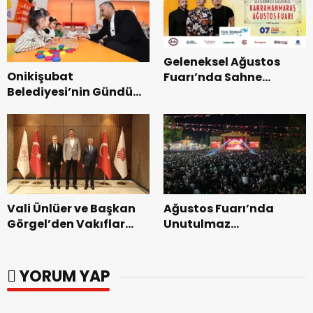
Geleneksel Ağustos
Onikişubat
Fuarı’nda Sahne
Belediyesi’nin Gündüz
Zakkum’un.
Bakımevi’nde yeni
dönemin ön kayıtları
başladı.
Vali Ünlüer ve Başkan
Ağustos Fuarı’nda
Görgel’den Vakıflar
Unutulmaz
Genel Müdürlüğü’ne
Dedublüman Gecesi.
ziyaret.
YORUM YAP