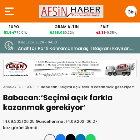
Giriş
Yap
EURO
GRAM ALTIN
FAİZ
53,8477
6.168,06
42,31
0,01%
0,22%
-0,35%
8 Ağustos 2026 - 04:50
ikleti
Anahtar Parti Kahramanmaraş İl Başkanı Kayıran,
Afşin Teşkilatı ile buluştu.
ANASAYFA
GENEL
Babacan:‘Seçimi açık farkla kazanmak gerekiyor’
Babacan:‘Seçimi açık farkla
kazanmak gerekiyor’
14.09.2021 06:25
Güncellenme :
14.09.2021 06:27
kez görüntülendi