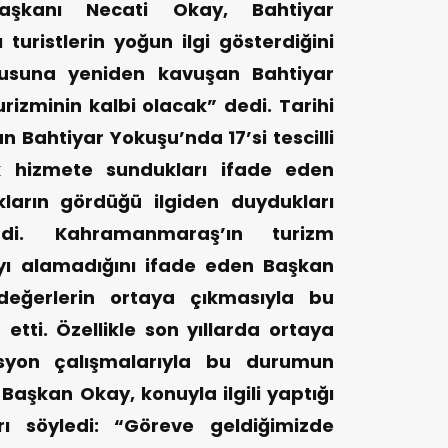
Başkanı Necati Okay, Bahtiyar
turistlerin yoğun ilgi gösterdiğini
kusuna yeniden kavuşan Bahtiyar
izminin kalbi olacak” dedi.
Tarihi
n Bahtiyar Yokuşu’nda 17’si tescilli
k hizmete sundukları ifade eden
ların gördüğü ilgiden duydukları
di.
Kahramanmaraş’ın turizm
yı alamadığını ifade eden Başkan
 değerlerin ortaya çıkmasıyla bu
etti. Özellikle son yıllarda ortaya
asyon çalışmalarıyla bu durumun
Başkan Okay, konuyla ilgili yaptığı
rı söyledi: “Göreve geldiğimizde