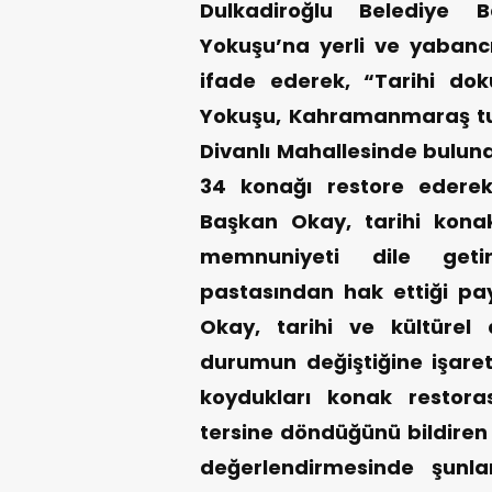
Dulkadiroğlu Belediye 
Yokuşu’na yerli ve yabancı 
ifade ederek, “Tarihi do
Yokuşu, Kahramanmaraş tur
Divanlı Mahallesinde buluna
34 konağı restore edere
Başkan Okay, tarihi konak
memnuniyeti dile getir
pastasından hak ettiği pa
Okay, tarihi ve kültürel
durumun değiştiğine işaret 
koydukları konak restor
tersine döndüğünü bildiren 
değerlendirmesinde şunla