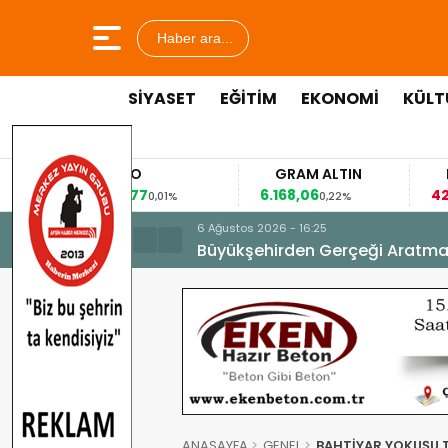
Haber ara...
SİYASET
EĞİTİM
EKONOMİ
KÜLT
EURO
GRAM ALTIN
FAİZ
53,8477
6.168,06
42,31
0,01%
0,22%
-0,35%
6 Ağustos 2026 - 16:25
Büyükşehirden Gerçeği Aratma
ANASAYFA
GENEL
BAHTİYAR YOKUŞU T