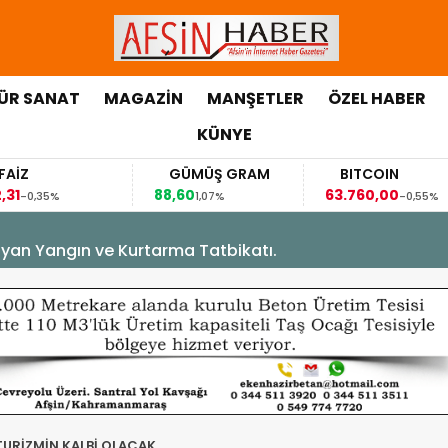
ÜR SANAT
MAGAZİN
MANŞETLER
ÖZEL HABER
KÜNYE
GÜMÜŞ GRAM
BITCOIN
88,60
63.760,00
6
1,07%
-0,55%
yan Yangın ve Kurtarma Tatbikatı.
URİZMİN KALBİ OLACAK.