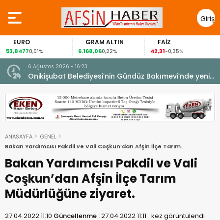
Giriş
Yap
EURO
GRAM ALTIN
FAİZ
53,8477
6.168,06
42,31
8
0,01%
0,22%
-0,35%
6 Ağustos 2026 - 16:23
Onikişubat Belediyesi’nin Gündüz Bakımevi’nde yeni
dönemin ön kayıtları başladı.
ANASAYFA
GENEL
Bakan Yardımcısı Pakdil ve Vali Coşkun’dan Afşin İlçe Tarım
Müdürlüğüne ziyaret.
Bakan Yardımcısı Pakdil ve Vali
Coşkun’dan Afşin İlçe Tarım
Müdürlüğüne ziyaret.
27.04.2022 11:10
Güncellenme :
27.04.2022 11:11
kez görüntülendi