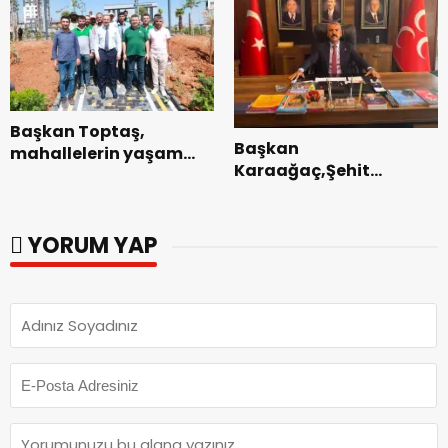
Başkan Toptaş,
Başkan
mahallelerin yaşam
Karaağaç,Şehit
kalitesini artıran
kabirleri ziyaretiyle
parkları ziyaret etti.
görevine başladı.
YORUM YAP