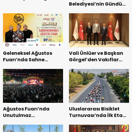
Belediyesi’nin Gündüz
Kurtarma Tatbikatı.
Bakımevi’nde yeni
dönemin ön kayıtları
başladı.
Geleneksel Ağustos
Vali Ünlüer ve Başkan
Fuarı’nda Sahne
Görgel’den Vakıflar
Zakkum’un.
Genel Müdürlüğü’ne
ziyaret.
Ağustos Fuarı’nda
Uluslararası Bisiklet
Unutulmaz
Turnuvası’nda İlk Etap
Dedublüman Gecesi.
Başarıyla
Tamamlandı.