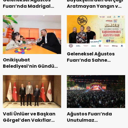
Fuarı’nda Madrigal
Aratmayan Yangın ve
Coşkusu.
Kurtarma Tatbikatı.
Geleneksel Ağustos
Onikişubat
Fuarı’nda Sahne
Belediyesi’nin Gündüz
Zakkum’un.
Bakımevi’nde yeni
dönemin ön kayıtları
başladı.
Vali Ünlüer ve Başkan
Ağustos Fuarı’nda
Görgel’den Vakıflar
Unutulmaz
Genel Müdürlüğü’ne
Dedublüman Gecesi.