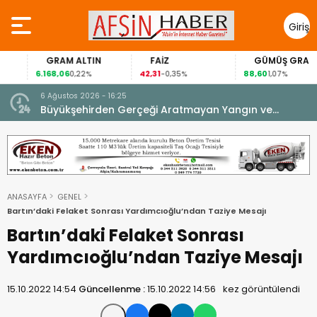
Giriş
Yap
GRAM ALTIN
FAİZ
GÜMÜŞ GRAM
6.168,06
42,31
88,60
0,22%
-0,35%
1,07%
6 Ağustos 2026 - 16:25
su.
Büyükşehirden Gerçeği Aratmayan Yangın ve
Kurtarma Tatbikatı.
ANASAYFA
GENEL
Bartın’daki Felaket Sonrası Yardımcıoğlu’ndan Taziye Mesajı
Bartın’daki Felaket Sonrası
Yardımcıoğlu’ndan Taziye Mesajı
15.10.2022 14:54
Güncellenme :
15.10.2022 14:56
kez görüntülendi