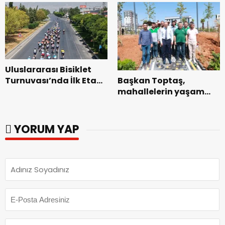
ziyaret.
Uluslararası Bisiklet
Başkan Toptaş,
Turnuvası’nda İlk Etap
mahallelerin yaşam
Başarıyla
kalitesini artıran
Tamamlandı.
parkları ziyaret etti.
YORUM YAP