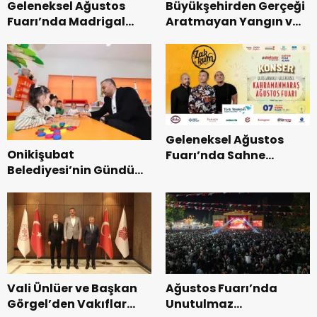
Geleneksel Ağustos
Büyükşehirden Gerçeği
Fuarı’nda Madrigal
Aratmayan Yangın ve
Coşkusu.
Kurtarma Tatbikatı.
Geleneksel Ağustos
Onikişubat
Fuarı’nda Sahne
Belediyesi’nin Gündüz
Zakkum’un.
Bakımevi’nde yeni
dönemin ön kayıtları
başladı.
Vali Ünlüer ve Başkan
Ağustos Fuarı’nda
Görgel’den Vakıflar
Unutulmaz