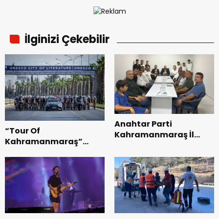
İlginizi Çekebilir
Anahtar Parti
“Tour Of
Kahramanmaraş İl
Kahramanmaraş”
Başkanı Kayıran, Afşin
Uluslararası Yol
Teşkilatı ile buluştu.
Bisikleti Turnuvası
Tamamlandı.