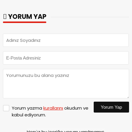
Genel Müdürlüğü’ne
Dedublüman Gecesi.
ziyaret.
YORUM YAP
Yorum Yap
Yorum yazma
kurallarını
okudum ve
kabul ediyorum.
Henüz bu içeriğe yorum yapılmamış.