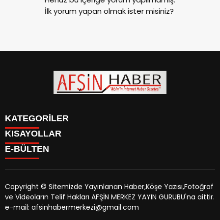
İlk yorum yapan olmak ister misiniz?
KATEGORİLER
KISAYOLLAR
SİYASET
E-BÜLTEN
EĞİTİM
SİYASET
EKONOMİ
EĞİTİM
KÜLTÜR SANAT
EKONOMİ
MAGAZİN
Copyright © Sitemizde Yayınlanan Haber,Köşe Yazısı,Fotoğraf
KÜLTÜR SANAT
MANŞETLER
ve Videoların Telif Hakları AFŞİN MERKEZ YAYIN GURUBU'na aittir.
MAGAZİN
afsinhaber.com
e-bültenine abone olarak, tarafınıza haber,
ÖZEL HABER
e-mail: afsinhabermerkezi@gmail.com
MANŞETLER
duyuru ve kampanya içerikli e-postaların gönderilmesini
SAĞLIK