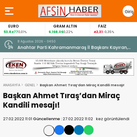
Giriş
Yap
EURO
GRAM ALTIN
FAİZ
53,8477
6.168,06
42,31
0,01%
0,22%
-0,35%
8 Ağustos 2026 - 04:50
ikleti
Anahtar Parti Kahramanmaraş İl Başkanı Kayıran,
Afşin Teşkilatı ile buluştu.
ANASAYFA
GENEL
Başkan Ahmet Tıraş’dan Miraç Kandili mesajı!
Başkan Ahmet Tıraş’dan Miraç
Kandili mesajı!
27.02.2022 11:01
Güncellenme :
27.02.2022 11:02
kez görüntülendi