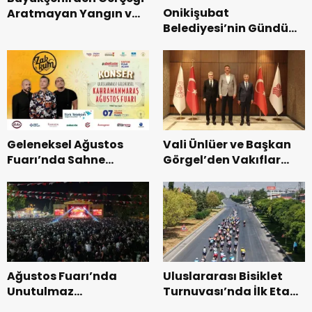
Onikişubat
Aratmayan Yangın ve
Belediyesi’nin Gündüz
Kurtarma Tatbikatı.
Bakımevi’nde yeni
dönemin ön kayıtları
başladı.
Geleneksel Ağustos
Vali Ünlüer ve Başkan
Fuarı’nda Sahne
Görgel’den Vakıflar
Zakkum’un.
Genel Müdürlüğü’ne
ziyaret.
Ağustos Fuarı’nda
Uluslararası Bisiklet
Unutulmaz
Turnuvası’nda İlk Etap
Dedublüman Gecesi.
Başarıyla