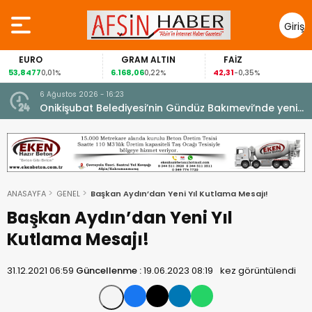
Giriş
Yap
EURO
GRAM ALTIN
FAİZ
53,8477
6.168,06
42,31
0,01%
0,22%
-0,35%
6 Ağustos 2026 - 16:23
Onikişubat Belediyesi’nin Gündüz Bakımevi’nde yeni
dönemin ön kayıtları başladı.
ANASAYFA
GENEL
Başkan Aydın’dan Yeni Yıl Kutlama Mesajı!
Başkan Aydın’dan Yeni Yıl
Kutlama Mesajı!
31.12.2021 06:59
Güncellenme :
19.06.2023 08:19
kez görüntülendi