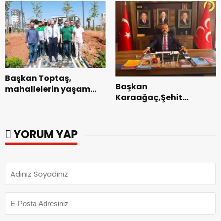
Tamamlandı.
Başkan Toptaş,
Başkan
mahallelerin yaşam
Karaağaç,Şehit
kalitesini artıran
kabirleri ziyaretiyle
parkları ziyaret etti.
görevine başladı.
YORUM YAP