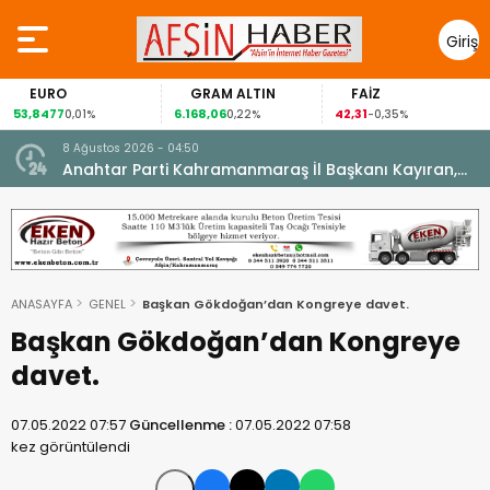
Giriş
Yap
EURO
GRAM ALTIN
FAİZ
53,8477
6.168,06
42,31
0,01%
0,22%
-0,35%
8 Ağustos 2026 - 04:50
ikleti
Anahtar Parti Kahramanmaraş İl Başkanı Kayıran,
Afşin Teşkilatı ile buluştu.
ANASAYFA
GENEL
Başkan Gökdoğan’dan Kongreye davet.
Başkan Gökdoğan’dan Kongreye
davet.
07.05.2022 07:57
Güncellenme :
07.05.2022 07:58
kez görüntülendi