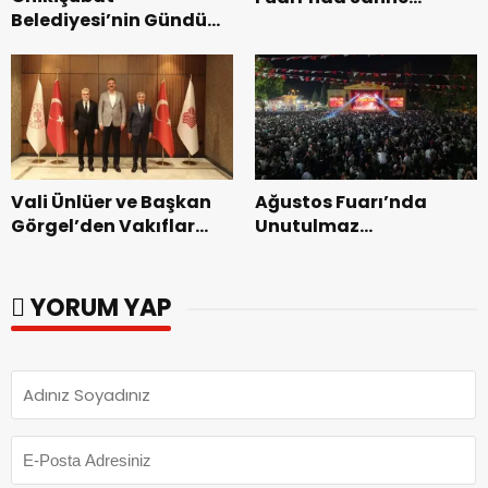
Belediyesi’nin Gündüz
Zakkum’un.
Bakımevi’nde yeni
dönemin ön kayıtları
başladı.
Vali Ünlüer ve Başkan
Ağustos Fuarı’nda
Görgel’den Vakıflar
Unutulmaz
Genel Müdürlüğü’ne
Dedublüman Gecesi.
ziyaret.
YORUM YAP