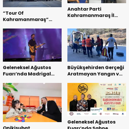
Anahtar Parti
“Tour Of
Kahramanmaraş İl
Kahramanmaraş”
Başkanı Kayıran, Afşin
Uluslararası Yol
Teşkilatı ile buluştu.
Bisikleti Turnuvası
Tamamlandı.
Geleneksel Ağustos
Büyükşehirden Gerçeği
Fuarı’nda Madrigal
Aratmayan Yangın ve
Coşkusu.
Kurtarma Tatbikatı.
Geleneksel Ağustos
Onikişubat
Fuarı’nda Sahne