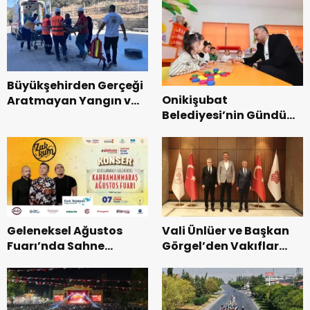
Büyükşehirden Gerçeği
Onikişubat
Aratmayan Yangın ve
Belediyesi’nin Gündüz
Kurtarma Tatbikatı.
Bakımevi’nde yeni
dönemin ön kayıtları
başladı.
Geleneksel Ağustos
Vali Ünlüer ve Başkan
Fuarı’nda Sahne
Görgel’den Vakıflar
Zakkum’un.
Genel Müdürlüğü’ne
ziyaret.