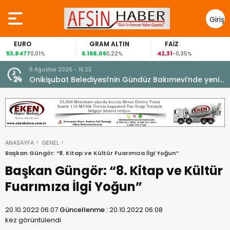
Giriş
Yap
RO
GRAM ALTIN
FAİZ
GÜM
77
6.168,06
42,31
88,60
0,01%
0,22%
-0,35%
1
6 Ağustos 2026 - 16:23
Onikişubat Belediyesi’nin Gündüz Bakımevi’nde yeni
dönemin ön kayıtları başladı.
ANASAYFA
GENEL
Başkan Güngör: “8. Kitap ve Kültür Fuarımıza İlgi Yoğun”
Başkan Güngör: “8. Kitap ve Kültür
Fuarımıza İlgi Yoğun”
20.10.2022 06:07
Güncellenme :
20.10.2022 06:08
kez görüntülendi