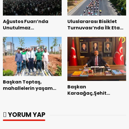
Ağustos Fuarı’nda
Uluslararası Bisiklet
Unutulmaz
Turnuvası’nda İlk Etap
Dedublüman Gecesi.
Başarıyla
Tamamlandı.
Başkan Toptaş,
Başkan
mahallelerin yaşam
Karaağaç,Şehit
kalitesini artıran
kabirleri ziyaretiyle
parkları ziyaret etti.
görevine başladı.
YORUM YAP