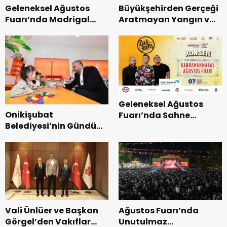
Geleneksel Ağustos
Büyükşehirden Gerçeği
Fuarı’nda Madrigal
Aratmayan Yangın ve
Coşkusu.
Kurtarma Tatbikatı.
Geleneksel Ağustos
Onikişubat
Fuarı’nda Sahne
Belediyesi’nin Gündüz
Zakkum’un.
Bakımevi’nde yeni
dönemin ön kayıtları
başladı.
Vali Ünlüer ve Başkan
Ağustos Fuarı’nda
Görgel’den Vakıflar
Unutulmaz