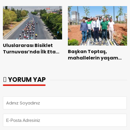
Genel Müdürlüğü’ne
Dedublüman Gecesi.
ziyaret.
Uluslararası Bisiklet
Başkan Toptaş,
Turnuvası’nda İlk Etap
mahallelerin yaşam
Başarıyla
kalitesini artıran
Tamamlandı.
parkları ziyaret etti.
YORUM YAP