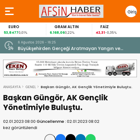
Giriş
Yap
EURO
GRAM ALTIN
FAİZ
53,8477
6.168,06
42,31
0,01%
0,22%
-0,35%
6 Ağustos 2026 - 16:25
su.
Büyükşehirden Gerçeği Aratmayan Yangın ve
Kurtarma Tatbikatı.
ANASAYFA
GENEL
Başkan Güngör, AK Gençlik Yönetimiyle Buluştu.
Başkan Güngör, AK Gençlik
Yönetimiyle Buluştu.
02.01.2023 08:00
Güncellenme :
02.01.2023 08:02
kez görüntülendi