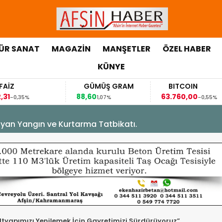
ÜR SANAT
MAGAZİN
MANŞETLER
ÖZEL HABER
KÜNYE
AİZ
GÜMÜŞ GRAM
BITCOIN
31
88,60
63.760,00
-0,35%
1,07%
-0,55%
yan Yangın ve Kurtarma Tatbikatı.
tyapımızı Yenilemek İçin Gayretimizi Sürdürüyoruz”