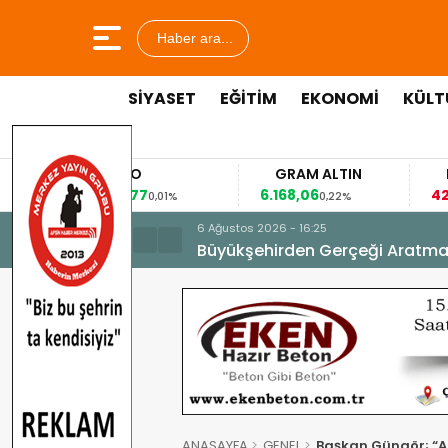
Haber ara...
SİYASET
EĞİTİM
EKONOMİ
KÜLT
EURO
GRAM ALTIN
F
53,8477
6.168,06
42,
0,01%
0,22%
6 Ağustos 2026 - 16:25
Büyükşehirden Gerçeği Aratma
ANASAYFA
GENEL
Başkan Güngör; “Al