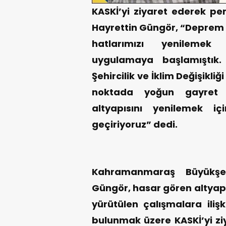
KASKİ’yi ziyaret ederek pe
Hayrettin Güngör, “Deprem ö
hatlarımızı yenilemek 
uygulamaya başlamıştık
Şehircilik ve İklim Değişikliğ
noktada yoğun gayret gö
altyapısını yenilemek iç
geçiriyoruz” dedi.
Kahramanmaraş Büyükşeh
Güngör, hasar gören altyapı
yürütülen çalışmalara iliş
bulunmak üzere KASKİ’yi ziy