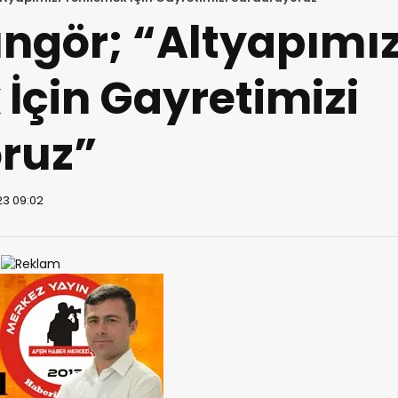
ngör; “Altyapımız
İçin Gayretimizi
ruz”
23 09:02