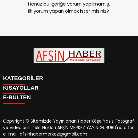
Henüz bu içeriğe yorum yapılmamış.
İlk yorum yapan olmak ister misiniz?
KATEGORİLER
KISAYOLLAR
SİYASET
E-BÜLTEN
EĞİTİM
SİYASET
EKONOMİ
EĞİTİM
KÜLTÜR SANAT
EKONOMİ
MAGAZİN
Copyright © Sitemizde Yayınlanan Haber,Köşe Yazısı,Fotoğraf
KÜLTÜR SANAT
MANŞETLER
ve Videoların Telif Hakları AFŞİN MERKEZ YAYIN GURUBU'na aittir.
MAGAZİN
afsinhaber.com
e-bültenine abone olarak, tarafınıza haber,
ÖZEL HABER
e-mail: afsinhabermerkezi@gmail.com
MANŞETLER
duyuru ve kampanya içerikli e-postaların gönderilmesini