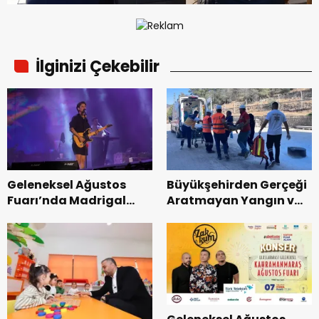
İlginizi Çekebilir
Geleneksel Ağustos
Büyükşehirden Gerçeği
Fuarı’nda Madrigal
Aratmayan Yangın ve
Coşkusu.
Kurtarma Tatbikatı.