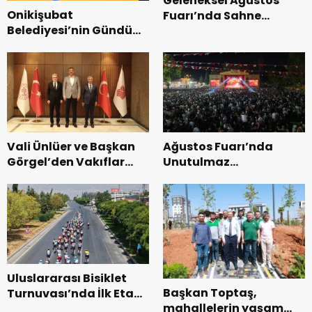
Geleneksel Ağustos
Onikişubat
Fuarı’nda Sahne
Belediyesi’nin Gündüz
Zakkum’un.
Bakımevi’nde yeni
dönemin ön kayıtları
başladı.
Vali Ünlüer ve Başkan
Ağustos Fuarı’nda
Görgel’den Vakıflar
Unutulmaz
Genel Müdürlüğü’ne
Dedublüman Gecesi.
ziyaret.
Uluslararası Bisiklet
Başkan Toptaş,
Turnuvası’nda İlk Etap
mahallelerin yaşam
Başarıyla