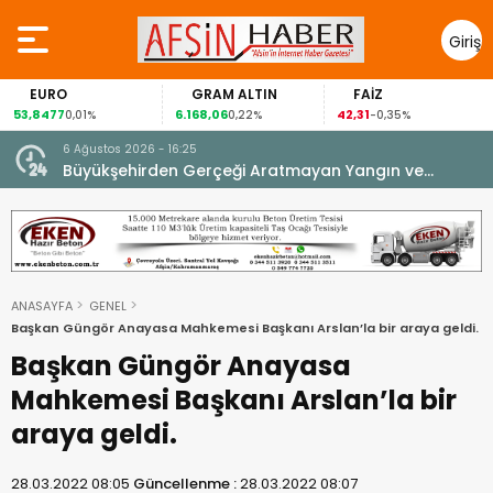
Giriş
Yap
EURO
GRAM ALTIN
FAİZ
G
,8477
6.168,06
42,31
88,
0,01%
0,22%
-0,35%
6 Ağustos 2026 - 16:25
su.
Büyükşehirden Gerçeği Aratmayan Yangın ve
Kurtarma Tatbikatı.
ANASAYFA
GENEL
Başkan Güngör Anayasa Mahkemesi Başkanı Arslan’la bir araya geldi.
Başkan Güngör Anayasa
Mahkemesi Başkanı Arslan’la bir
araya geldi.
28.03.2022 08:05
Güncellenme :
28.03.2022 08:07