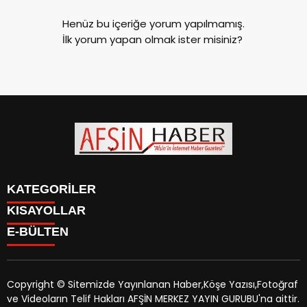
Henüz bu içeriğe yorum yapılmamış.
İlk yorum yapan olmak ister misiniz?
KATEGORİLER
KISAYOLLAR
SİYASET
E-BÜLTEN
EĞİTİM
SİYASET
EKONOMİ
EĞİTİM
KÜLTÜR SANAT
EKONOMİ
MAGAZİN
Copyright © Sitemizde Yayınlanan Haber,Köşe Yazısı,Fotoğraf
KÜLTÜR SANAT
MANŞETLER
ve Videoların Telif Hakları AFŞİN MERKEZ YAYIN GURUBU'na aittir.
MAGAZİN
afsinhaber.com
e-bültenine abone olarak, tarafınıza haber,