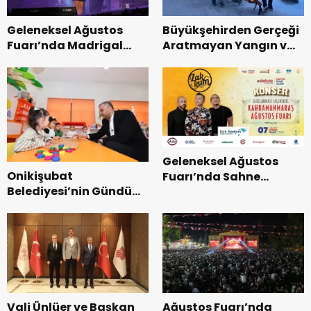
Geleneksel Ağustos
Büyükşehirden Gerçeği
Fuarı’nda Madrigal
Aratmayan Yangın ve
Coşkusu.
Kurtarma Tatbikatı.
Geleneksel Ağustos
Onikişubat
Fuarı’nda Sahne
Belediyesi’nin Gündüz
Zakkum’un.
Bakımevi’nde yeni
dönemin ön kayıtları
başladı.
Vali Ünlüer ve Başkan
Ağustos Fuarı’nda