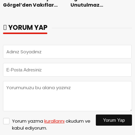
Görgel’den Vakıflar
Unutulmaz
Genel Müdürlüğü’ne
Dedublüman Gecesi.
ziyaret.
YORUM YAP
Yorum Yap
Yorum yazma
kurallarını
okudum ve
kabul ediyorum.