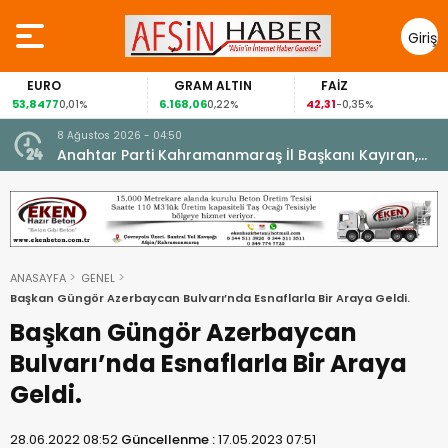
Giriş
Yap
EURO
GRAM ALTIN
FAİZ
G
,8477
6.168,06
42,31
88,
0,01%
0,22%
-0,35%
8 Ağustos 2026 - 04:50
ikleti
Anahtar Parti Kahramanmaraş İl Başkanı Kayıran,
Afşin Teşkilatı ile buluştu.
ANASAYFA
GENEL
Başkan Güngör Azerbaycan Bulvarı’nda Esnaflarla Bir Araya Geldi.
Başkan Güngör Azerbaycan
Bulvarı’nda Esnaflarla Bir Araya
Geldi.
28.06.2022 08:52
Güncellenme :
17.05.2023 07:51