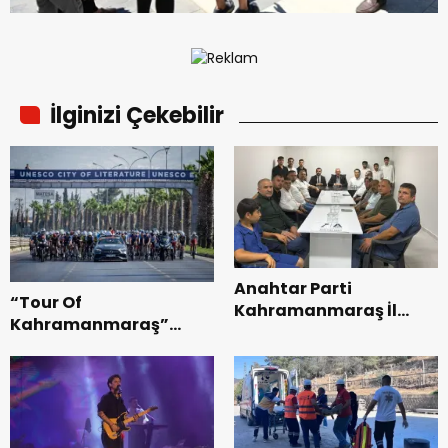
İlginizi Çekebilir
Anahtar Parti
“Tour Of
Kahramanmaraş İl
Kahramanmaraş”
Başkanı Kayıran, Afşin
Uluslararası Yol
Teşkilatı ile buluştu.
Bisikleti Turnuvası
Tamamlandı.