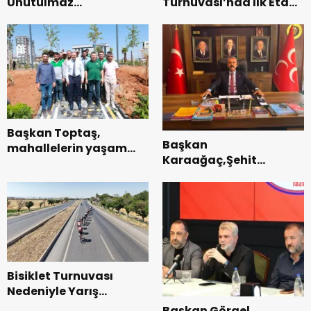
Unutulmaz
Turnuvası’nda İlk Etap
Dedublüman Gecesi.
Başarıyla
Tamamlandı.
Başkan Toptaş,
Başkan
mahallelerin yaşam
Karaağaç,Şehit
kalitesini artıran
kabirleri ziyaretiyle
parkları ziyaret etti.
görevine başladı.
Bisiklet Turnuvası
Nedeniyle Yarış
Güzergahında Geçici
Başkan Görgel,