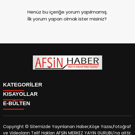
Henüz bu içeriğe yorum yapılmamış.
İlk yorum yapan olmak ister misiniz?
KATEGORİLER
KISAYOLLAR
SİYASET
E-BÜLTEN
EĞİTİM
SİYASET
EKONOMİ
EĞİTİM
KÜLTÜR SANAT
EKONOMİ
MAGAZİN
Copyright © Sitemizde Yayınlanan Haber,Köşe Yazısı,Fotoğraf
KÜLTÜR SANAT
MANŞETLER
ve Videoların Telif Hakları AFŞİN MERKEZ YAYIN GURUBU'na aittir.
MAGAZİN