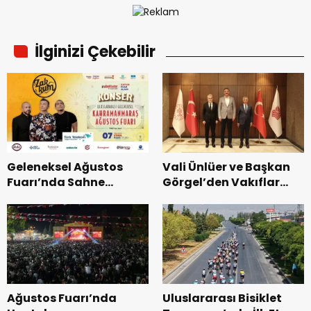
İlginizi Çekebilir
Geleneksel Ağustos
Vali Ünlüer ve Başkan
Fuarı’nda Sahne
Görgel’den Vakıflar
Zakkum’un.
Genel Müdürlüğü’ne
ziyaret.
Ağustos Fuarı’nda
Uluslararası Bisiklet