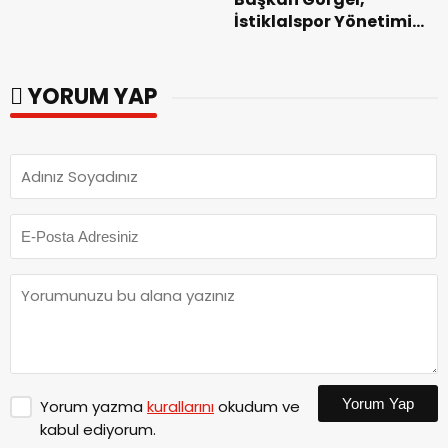
Trafik Düzenlemelerine
İstiklalspor Yönetimi
Gidilecek!.
ve Futbolcularıyla Bir
Araya Geldi.
YORUM YAP
Yorum Yap
Yorum yazma
kurallarını
okudum ve
kabul ediyorum.