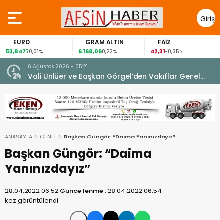
Giriş
Yap
EURO
GRAM ALTIN
FAİZ
53,8477
6.168,06
42,31
8
0,01%
0,22%
-0,35%
6 Ağustos 2026 - 05:21
un.
Vali Ünlüer ve Başkan Görgel’den Vakıflar Genel
Müdürlüğü’ne ziyaret.
ANASAYFA
GENEL
Başkan Güngör: “Daima Yanınızdayız”
Başkan Güngör: “Daima
Yanınızdayız”
28.04.2022 06:52
Güncellenme :
28.04.2022 06:54
kez görüntülendi