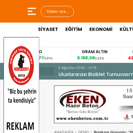
Haber ara...
SİYASET
EĞİTİM
EKONOMİ
KÜLT
EURO
GRAM ALTIN
FAİZ
53,8477
6.168,06
42,31
0,01%
0,22%
-0,3
5 Ağustos 2026 - 07:18
Uluslararası Bisiklet Turnuvası
ANASAYFA
GENEL
Başkan Güngör; “El