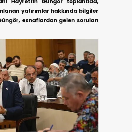
anı Hayrettin Güngör toplantıda,
lanan yatırımlar hakkında bilgiler
Güngör, esnaflardan gelen soruları