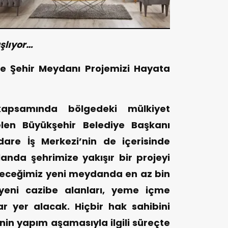
şlıyor…
yle Şehir Meydanı Projemizi Hayata
kapsamında bölgedeki mülkiyet
elen Büyükşehir Belediye Başkanı
dare İş Merkezi’nin de içerisinde
nda şehrimize yakışır bir projeyi
deceğimiz yeni meydanda en az bin
 yeni cazibe alanları, yeme içme
r yer alacak. Hiçbir hak sahibini
in yapım aşamasıyla ilgili süreçte