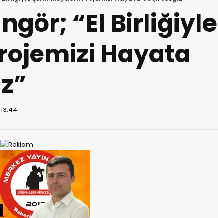
gör; “El Birliğiyle
rojemizi Hayata
iz”
 13:44