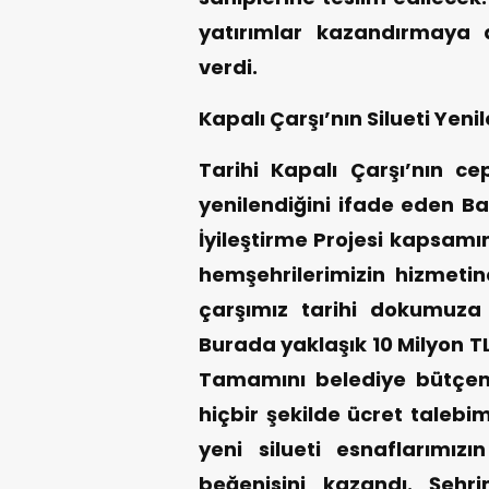
yatırımlar kazandırmaya 
verdi.
Kapalı Çarşı’nın Silueti Yeni
Tarihi Kapalı Çarşı’nın cep
yenilendiğini ifade eden B
İyileştirme Projesi kapsam
hemşehrilerimizin hizmetin
çarşımız tarihi dokumuza 
Burada yaklaşık 10 Milyon T
Tamamını belediye bütçemi
hiçbir şekilde ücret talebi
yeni silueti esnaflarımız
beğenisini kazandı. Şehri