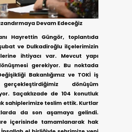
 Kazandırmaya Devam Edeceğiz
anı Hayrettin Güngör, toplantıda
ubat ve Dulkadiroğlu ilçelerimizin
erine ihtiyacı var. Mevcut yapı
dönüşmesi gerekiyor. Bu noktada
Değişikliği Bakanlığımız ve TOKİ iş
 gerçekleştirdiğimiz dönüşüm
yor. Saçaklızade de 104 konutluk
sahiplerimize teslim ettik. Kurtlar
utlarda da son aşamaya gelindi.
süre içerisinde tamamlanarak hak
İnşallah el birliğiyle şehrimize yeni