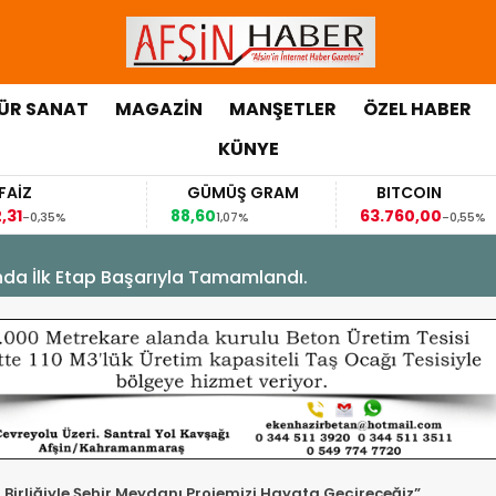
ÜR SANAT
MAGAZİN
MANŞETLER
ÖZEL HABER
KÜNYE
GÜMÜŞ GRAM
BITCOIN
88,60
63.760,00
5%
1,07%
-0,55%
’nda İlk Etap Başarıyla Tamamlandı.
 Birliğiyle Şehir Meydanı Projemizi Hayata Geçireceğiz”