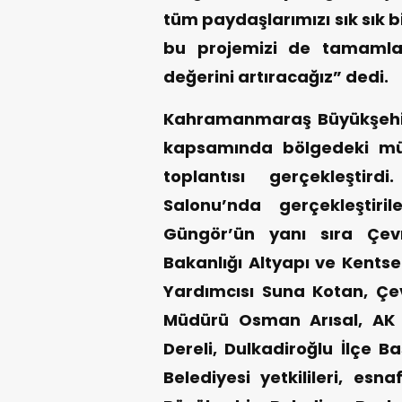
tüm paydaşlarımızı sık sık bil
bu projemizi de tamaml
değerini artıracağız” dedi.
Kahramanmaraş Büyükşehir 
kapsamında bölgedeki mülk
toplantısı gerçekleştird
Salonu’nda gerçekleştiri
Güngör’ün yanı sıra Çevre
Bakanlığı Altyapı ve Kents
Yardımcısı Suna Kotan, Çevre
Müdürü Osman Arısal, AK 
Dereli, Dulkadiroğlu İlçe B
Belediyesi yetkilileri, esn