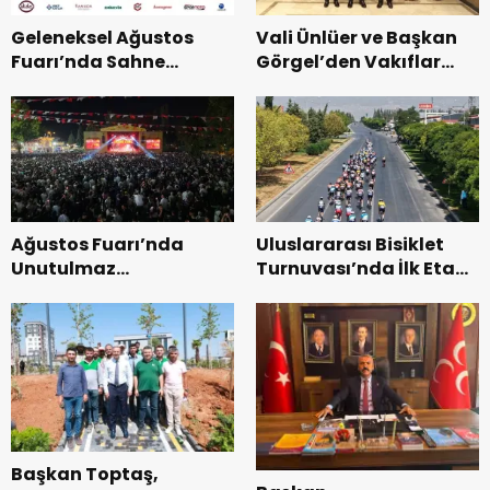
Geleneksel Ağustos
Vali Ünlüer ve Başkan
Fuarı’nda Sahne
Görgel’den Vakıflar
Zakkum’un.
Genel Müdürlüğü’ne
ziyaret.
Ağustos Fuarı’nda
Uluslararası Bisiklet
Unutulmaz
Turnuvası’nda İlk Etap
Dedublüman Gecesi.
Başarıyla
Tamamlandı.
Başkan Toptaş,