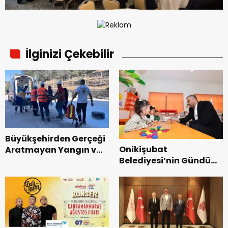
İlginizi Çekebilir
Büyükşehirden Gerçeği
Onikişubat
Aratmayan Yangın ve
Belediyesi’nin Gündüz
Kurtarma Tatbikatı.
Bakımevi’nde yeni
dönemin ön kayıtları
başladı.