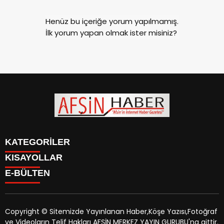
Henüz bu içeriğe yorum yapılmamış.
İlk yorum yapan olmak ister misiniz?
KATEGORİLER
KISAYOLLAR
SİYASET
E-BÜLTEN
EĞİTİM
SİYASET
EKONOMİ
EĞİTİM
KÜLTÜR SANAT
EKONOMİ
MAGAZİN
Copyright © Sitemizde Yayınlanan Haber,Köşe Yazısı,Fotoğraf
KÜLTÜR SANAT
MANŞETLER
ve Videoların Telif Hakları AFŞİN MERKEZ YAYIN GURUBU'na aittir.