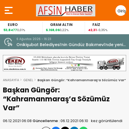
Giriş
Yap
URO
GRAM ALTIN
FAİZ
GÜ
8477
6.168,06
42,31
88,6
0,01%
0,22%
-0,35%
6 Ağustos 2026 - 16:23
Onikişubat Belediyesi’nin Gündüz Bakımevi’nde yeni
dönemin ön kayıtları başladı.
ANASAYFA
GENEL
Başkan Güngör: “Kahramanmaraş’a Sözümüz Var”
Başkan Güngör:
“Kahramanmaraş’a Sözümüz
Var”
06.12.2021 06:08
Güncellenme :
06.12.2021 06:10
kez görüntülendi