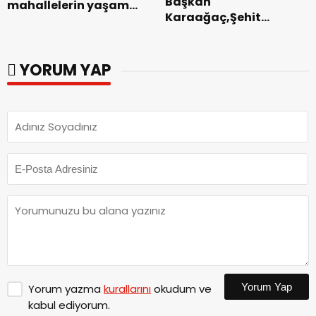
Başkan
mahallelerin yaşam
Karaağaç,Şehit
kalitesini artıran
kabirleri ziyaretiyle
parkları ziyaret etti.
görevine başladı.
YORUM YAP
Yorum Yap
Yorum yazma
kurallarını
okudum ve
kabul ediyorum.