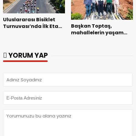
Uluslararası Bisiklet
Başkan Toptaş,
Turnuvası’nda İlk Etap
mahallelerin yaşam
Başarıyla
kalitesini artıran
Tamamlandı.
parkları ziyaret etti.
YORUM YAP