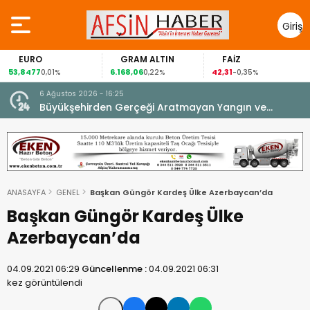
Giriş
Yap
EURO
GRAM ALTIN
FAİZ
3,8477
6.168,06
42,31
88
0,01%
0,22%
-0,35%
6 Ağustos 2026 - 16:25
su.
Büyükşehirden Gerçeği Aratmayan Yangın ve
Kurtarma Tatbikatı.
ANASAYFA
GENEL
Başkan Güngör Kardeş Ülke Azerbaycan’da
Başkan Güngör Kardeş Ülke
Azerbaycan’da
04.09.2021 06:29
Güncellenme :
04.09.2021 06:31
kez görüntülendi