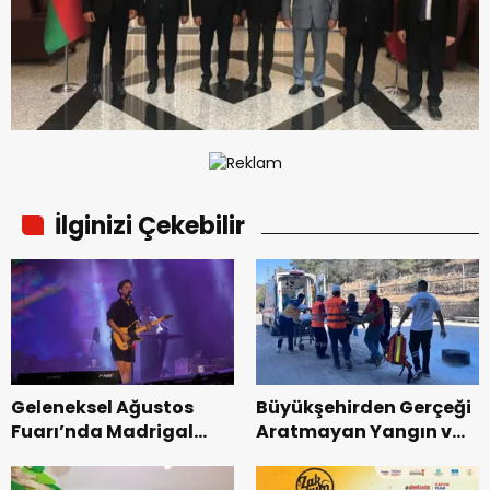
İlginizi Çekebilir
Geleneksel Ağustos
Büyükşehirden Gerçeği
Fuarı’nda Madrigal
Aratmayan Yangın ve
Coşkusu.
Kurtarma Tatbikatı.