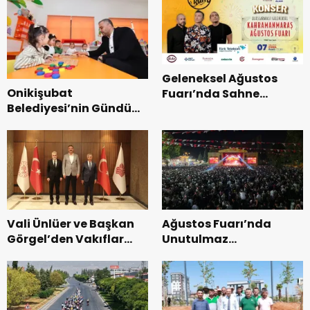
Geleneksel Ağustos
Onikişubat
Fuarı’nda Sahne
Belediyesi’nin Gündüz
Zakkum’un.
Bakımevi’nde yeni
dönemin ön kayıtları
başladı.
Vali Ünlüer ve Başkan
Ağustos Fuarı’nda
Görgel’den Vakıflar
Unutulmaz
Genel Müdürlüğü’ne
Dedublüman Gecesi.
ziyaret.