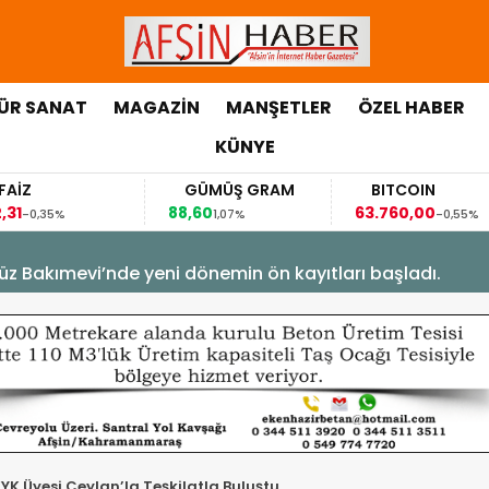
ÜR SANAT
MAGAZİN
MANŞETLER
ÖZEL HABER
KÜNYE
GÜMÜŞ GRAM
BITCOIN
GBP
88,60
63.760,00
63,118
1,07%
-0,55%
üz Bakımevi’nde yeni dönemin ön kayıtları başladı.
 Üyesi Ceylan’la Teşkilatla Buluştu.