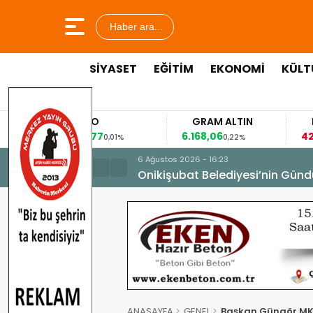
Haber ara...
SİYASET
EĞİTİM
EKONOMİ
KÜLT
EURO
GRAM ALTIN
FAİZ
53,8477
6.168,06
42,31
0,01%
0,22%
-0,35%
6 Ağustos 2026 - 16:23
Onikişubat Belediyesi’nin Günd
ANASAYFA
GENEL
Başkan Güngör MKYK