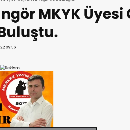
ngör MKYK Üyesi 
 Buluştu.
22 09:56