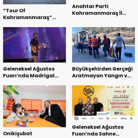
Anahtar Parti
“Tour Of
Kahramanmaraş İl
Kahramanmaraş”
Başkanı Kayıran, Afşin
Uluslararası Yol
Teşkilatı ile buluştu.
Bisikleti Turnuvası
Tamamlandı.
Geleneksel Ağustos
Büyükşehirden Gerçeği
Fuarı’nda Madrigal
Aratmayan Yangın ve
Coşkusu.
Kurtarma Tatbikatı.
Geleneksel Ağustos
Onikişubat
Fuarı’nda Sahne