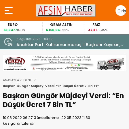
Giriş
Yap
RO
GRAM ALTIN
FAİZ
GÜM
77
6.168,06
42,31
88,60
0,01%
0,22%
-0,35%
1
8 Ağustos 2026 - 04:50
ikleti
Anahtar Parti Kahramanmaraş İl Başkanı Kayıran,
Afşin Teşkilatı ile buluştu.
ANASAYFA
GENEL
Başkan Güngör Müjdeyi Verdi: “En Düşük Ücret 7 Bin TL”
Başkan Güngör Müjdeyi Verdi: “En
Düşük Ücret 7 Bin TL”
10.08.2022 06:27
Güncellenme :
22.05.2023 11:30
kez görüntülendi