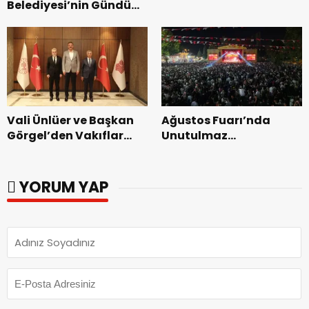
Belediyesi’nin Gündüz
Zakkum’un.
Bakımevi’nde yeni
dönemin ön kayıtları
başladı.
Vali Ünlüer ve Başkan
Ağustos Fuarı’nda
Görgel’den Vakıflar
Unutulmaz
Genel Müdürlüğü’ne
Dedublüman Gecesi.
ziyaret.
YORUM YAP