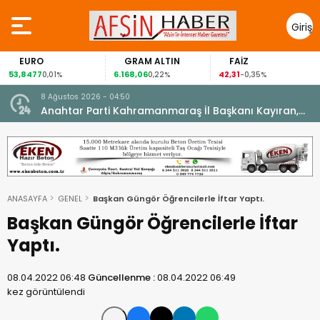
Giriş
Yap
EURO
GRAM ALTIN
FAİZ
53,8477
6.168,06
42,31
0,01%
0,22%
-0,35%
8 Ağustos 2026 - 04:50
ikleti
Anahtar Parti Kahramanmaraş İl Başkanı Kayıran,
Afşin Teşkilatı ile buluştu.
ANASAYFA
GENEL
Başkan Güngör Öğrencilerle İftar Yaptı.
Başkan Güngör Öğrencilerle İftar
Yaptı.
08.04.2022 06:48
Güncellenme :
08.04.2022 06:49
kez görüntülendi