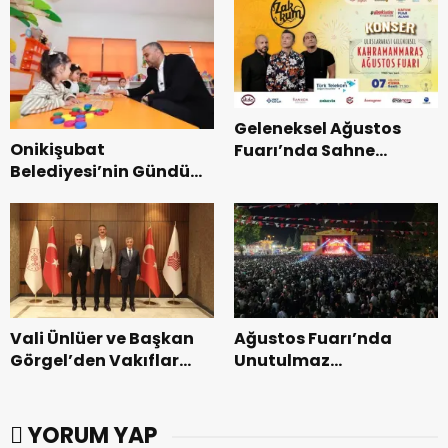
Geleneksel Ağustos
Onikişubat
Fuarı’nda Sahne
Belediyesi’nin Gündüz
Zakkum’un.
Bakımevi’nde yeni
dönemin ön kayıtları
başladı.
Vali Ünlüer ve Başkan
Ağustos Fuarı’nda
Görgel’den Vakıflar
Unutulmaz
Genel Müdürlüğü’ne
Dedublüman Gecesi.
ziyaret.
YORUM YAP