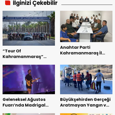
İlginizi Çekebilir
Anahtar Parti
“Tour Of
Kahramanmaraş İl
Kahramanmaraş”
Başkanı Kayıran, Afşin
Uluslararası Yol
Teşkilatı ile buluştu.
Bisikleti Turnuvası
Tamamlandı.
Geleneksel Ağustos
Büyükşehirden Gerçeği
Fuarı’nda Madrigal
Aratmayan Yangın ve
Coşkusu.
Kurtarma Tatbikatı.