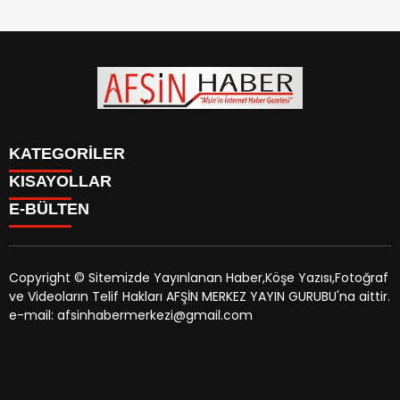
KATEGORİLER
KISAYOLLAR
SİYASET
E-BÜLTEN
EĞİTİM
SİYASET
EKONOMİ
EĞİTİM
KÜLTÜR SANAT
EKONOMİ
MAGAZİN
Copyright © Sitemizde Yayınlanan Haber,Köşe Yazısı,Fotoğraf
KÜLTÜR SANAT
MANŞETLER
ve Videoların Telif Hakları AFŞİN MERKEZ YAYIN GURUBU'na aittir.
MAGAZİN
afsinhaber.com
e-bültenine abone olarak, tarafınıza haber,
ÖZEL HABER
e-mail: afsinhabermerkezi@gmail.com
MANŞETLER
duyuru ve kampanya içerikli e-postaların gönderilmesini
SAĞLIK
ÖZEL HABER
kabul etmiş olursunuz.
SPOR
SAĞLIK
TEKNOLOJİ
SPOR
VEFAT
TEKNOLOJİ