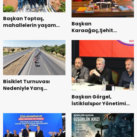
Başkan Toptaş,
Başkan
mahallelerin yaşam
Karaağaç,Şehit
kalitesini artıran
kabirleri ziyaretiyle
parkları ziyaret etti.
görevine başladı.
Bisiklet Turnuvası
Nedeniyle Yarış
Güzergahında Geçici
Başkan Görgel,
Trafik Düzenlemelerine
İstiklalspor Yönetimi
Gidilecek!.
ve Futbolcularıyla Bir
Araya Geldi.