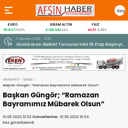
Giriş
Yap
EURO
GRAM ALTIN
FAİZ
53,8477
6.168,06
42,31
0,01%
0,22%
-0,35%
5 Ağustos 2026 - 07:18
cesi.
Uluslararası Bisiklet Turnuvası’nda İlk Etap Başarıyla
Tamamlandı.
ANASAYFA
GENEL
Başkan Güngör; “Ramazan Bayramımız Mübarek Olsun”
Başkan Güngör; “Ramazan
Bayramımız Mübarek Olsun”
01.05.2022 10:02
Güncellenme :
01.05.2022 10:04
kez görüntülendi