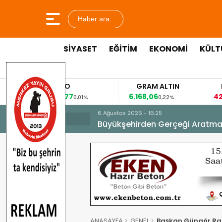
Haber ara...
SİYASET
EĞİTİM
EKONOMİ
KÜLT
EURO
GRAM ALTIN
FAİZ
53,8477
6.168,06
42,31
0,01%
0,22%
-0,35%
6 Ağustos 2026 - 16:25
Büyükşehirden Gerçeği Aratma
ANASAYFA
GENEL
Başkan Güngör Ra