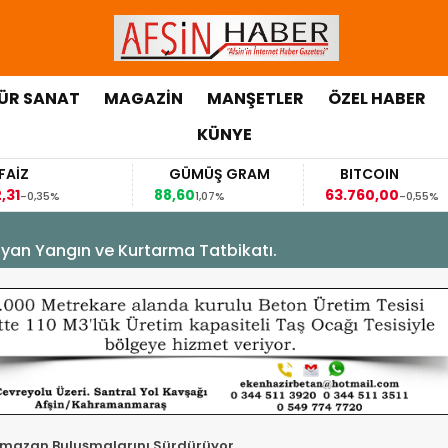
ÜR SANAT
MAGAZİN
MANŞETLER
ÖZEL HABER
KÜNYE
GÜMÜŞ GRAM
BITCOIN
88,60
63.760,00
6
1,07%
-0,55%
yan Yangın ve Kurtarma Tatbikatı.
mazan Buluşmalarını Sürdürüyor.