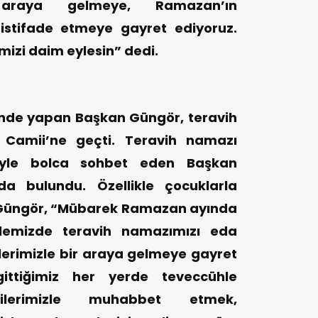
r araya gelmeye, Ramazan’ın
 istifade etmeye gayret ediyoruz.
mizi daim eylesin” dedi.
sinde yapan Başkan Güngör, teravih
 Camii’ne geçti. Teravih namazı
riyle bolca sohbet eden Başkan
da bulundu. Özellikle çocuklarla
 Güngör, “Mübarek Ramazan ayında
llemizde teravih namazımızı eda
erimizle bir araya gelmeye gayret
gittiğimiz her yerde teveccühle
hrilerimizle muhabbet etmek,