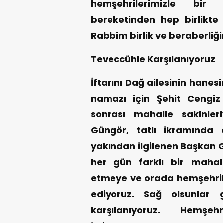
hemşehrilerimizle bi
bereketinden hep birlikte
Rabbim birlik ve beraberliği
Teveccühle Karşılanıyoruz
İftarını Dağ ailesinin hane
namazı için Şehit Cengiz
sonrası mahalle sakinle
Güngör, tatlı ikramında 
yakından ilgilenen Başkan
her gün farklı bir maha
etmeye ve orada hemşehril
ediyoruz. Sağ olsunlar 
karşılanıyoruz. Hemşe