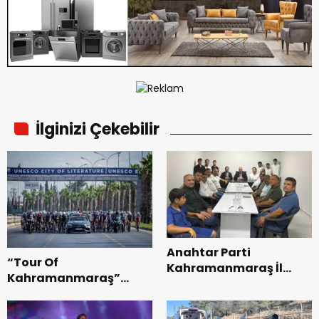
İlginizi Çekebilir
Anahtar Parti
“Tour Of
Kahramanmaraş İl
Kahramanmaraş”
Başkanı Kayıran, Afşin
Uluslararası Yol
Teşkilatı ile buluştu.
Bisikleti Turnuvası