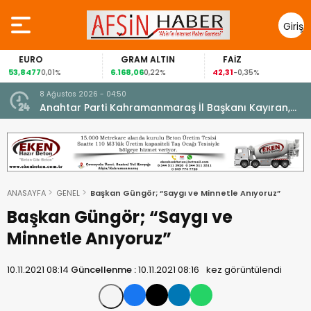
Giriş
Yap
EURO
GRAM ALTIN
FAİZ
53,8477
6.168,06
42,31
0,01%
0,22%
-0,35%
8 Ağustos 2026 - 04:50
ikleti
Anahtar Parti Kahramanmaraş İl Başkanı Kayıran,
Afşin Teşkilatı ile buluştu.
ANASAYFA
GENEL
Başkan Güngör; “Saygı ve Minnetle Anıyoruz”
Başkan Güngör; “Saygı ve
Minnetle Anıyoruz”
10.11.2021 08:14
Güncellenme :
10.11.2021 08:16
kez görüntülendi