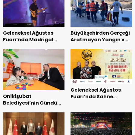
Tamamlandı.
Geleneksel Ağustos
Büyükşehirden Gerçeği
Fuarı’nda Madrigal
Aratmayan Yangın ve
Coşkusu.
Kurtarma Tatbikatı.
Geleneksel Ağustos
Onikişubat
Fuarı’nda Sahne
Belediyesi’nin Gündüz
Zakkum’un.
Bakımevi’nde yeni
dönemin ön kayıtları
başladı.