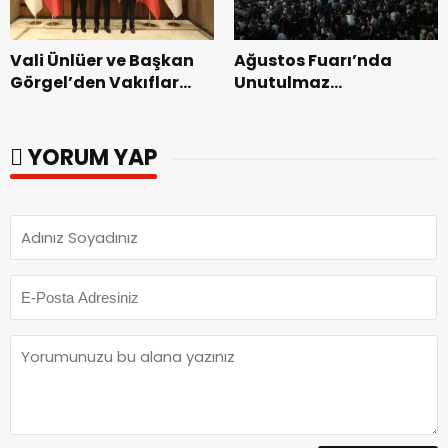
Vali Ünlüer ve Başkan
Ağustos Fuarı’nda
Görgel’den Vakıflar
Unutulmaz
Genel Müdürlüğü’ne
Dedublüman Gecesi.
ziyaret.
YORUM YAP