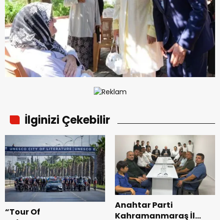
İlginizi Çekebilir
Anahtar Parti
“Tour Of
Kahramanmaraş İl