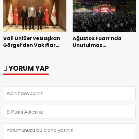
dönemin ön kayıtları
başladı.
Vali Ünlüer ve Başkan
Ağustos Fuarı’nda
Görgel’den Vakıflar
Unutulmaz
Genel Müdürlüğü’ne
Dedublüman Gecesi.
ziyaret.
YORUM YAP