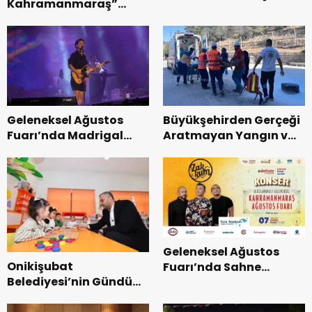
Kahramanmaraş”
Başkanı Kayıran, Afşin
Uluslararası Yol
Teşkilatı ile buluştu.
Bisikleti Turnuvası
Tamamlandı.
Geleneksel Ağustos
Büyükşehirden Gerçeği
Fuarı’nda Madrigal
Aratmayan Yangın ve
Coşkusu.
Kurtarma Tatbikatı.
Geleneksel Ağustos
Onikişubat
Fuarı’nda Sahne
Belediyesi’nin Gündüz
Zakkum’un.
Bakımevi’nde yeni