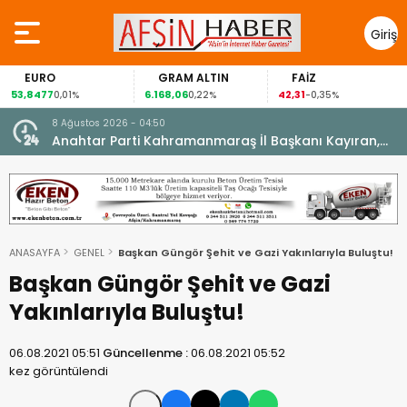
Giriş
Yap
EURO
GRAM ALTIN
FAİZ
53,8477
6.168,06
42,31
0,01%
0,22%
-0,35%
8 Ağustos 2026 - 04:50
ikleti
Anahtar Parti Kahramanmaraş İl Başkanı Kayıran,
Afşin Teşkilatı ile buluştu.
ANASAYFA
GENEL
Başkan Güngör Şehit ve Gazi Yakınlarıyla Buluştu!
Başkan Güngör Şehit ve Gazi
Yakınlarıyla Buluştu!
06.08.2021 05:51
Güncellenme :
06.08.2021 05:52
kez görüntülendi