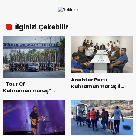
İlginizi Çekebilir
Anahtar Parti
“Tour Of
Kahramanmaraş İl
Kahramanmaraş”
Başkanı Kayıran, Afşin
Uluslararası Yol
Teşkilatı ile buluştu.
Bisikleti Turnuvası
Tamamlandı.