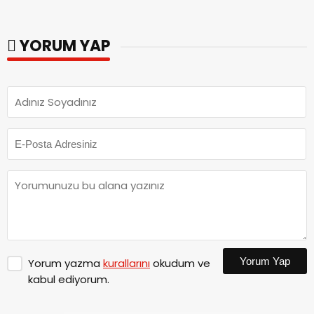
Genel Müdürlüğü’ne
Dedublüman Gecesi.
ziyaret.
YORUM YAP
Yorum Yap
Yorum yazma
kurallarını
okudum ve
kabul ediyorum.