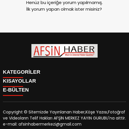
Henüz bu içeriğe yorum yapılmamış.
İlk yorum yapan olmak ister misiniz?
KATEGORİLER
KISAYOLLAR
SİYASET
E-BÜLTEN
EĞİTİM
SİYASET
EKONOMİ
EĞİTİM
KÜLTÜR SANAT
EKONOMİ
MAGAZİN
Copyright © Sitemizde Yayınlanan Haber,Köşe Yazısı,Fotoğraf
KÜLTÜR SANAT
MANŞETLER
ve Videoların Telif Hakları AFŞİN MERKEZ YAYIN GURUBU'na aittir.
MAGAZİN
afsinhaber.com
e-bültenine abone olarak, tarafınıza haber,
ÖZEL HABER
e-mail: afsinhabermerkezi@gmail.com
MANŞETLER
duyuru ve kampanya içerikli e-postaların gönderilmesini