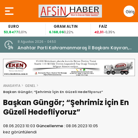
Giriş
Yap
EURO
GRAM ALTIN
FAİZ
53,8477
6.168,06
42,31
0,01%
0,22%
-0,35%
8 Ağustos 2026 - 04:50
ikleti
Anahtar Parti Kahramanmaraş İl Başkanı Kayıran,
Afşin Teşkilatı ile buluştu.
ANASAYFA
GENEL
Başkan Güngör; “Şehrimiz İçin En Güzeli Hedefliyoruz”
Başkan Güngör; “Şehrimiz İçin En
Güzeli Hedefliyoruz”
08.06.2023 10:03
Güncellenme :
08.06.2023 10:05
kez görüntülendi