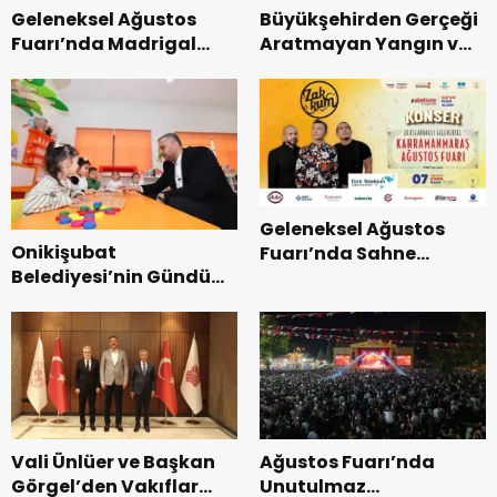
Geleneksel Ağustos
Büyükşehirden Gerçeği
Fuarı’nda Madrigal
Aratmayan Yangın ve
Coşkusu.
Kurtarma Tatbikatı.
Geleneksel Ağustos
Onikişubat
Fuarı’nda Sahne
Belediyesi’nin Gündüz
Zakkum’un.
Bakımevi’nde yeni
dönemin ön kayıtları
başladı.
Vali Ünlüer ve Başkan
Ağustos Fuarı’nda
Görgel’den Vakıflar
Unutulmaz