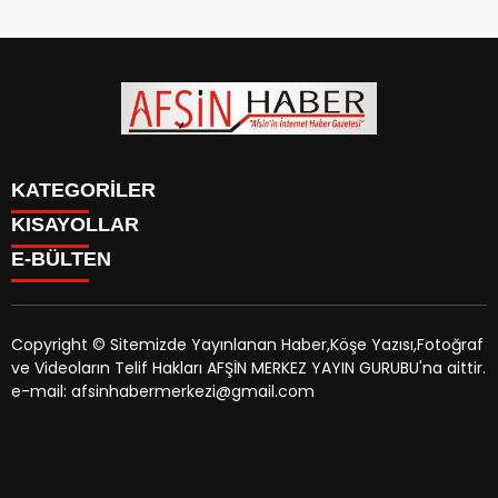
KATEGORİLER
KISAYOLLAR
SİYASET
E-BÜLTEN
EĞİTİM
SİYASET
EKONOMİ
EĞİTİM
KÜLTÜR SANAT
EKONOMİ
MAGAZİN
Copyright © Sitemizde Yayınlanan Haber,Köşe Yazısı,Fotoğraf
KÜLTÜR SANAT
MANŞETLER
ve Videoların Telif Hakları AFŞİN MERKEZ YAYIN GURUBU'na aittir.
MAGAZİN
afsinhaber.com
e-bültenine abone olarak, tarafınıza haber,
ÖZEL HABER
e-mail: afsinhabermerkezi@gmail.com
MANŞETLER
duyuru ve kampanya içerikli e-postaların gönderilmesini
SAĞLIK
ÖZEL HABER
kabul etmiş olursunuz.
SPOR
SAĞLIK
TEKNOLOJİ
SPOR
VEFAT
TEKNOLOJİ