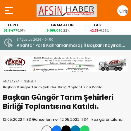
Giriş
Yap
EURO
GRAM ALTIN
FAİZ
53,8477
6.168,06
42,31
0,01%
0,22%
-0,35%
8 Ağustos 2026 - 04:50
ikleti
Anahtar Parti Kahramanmaraş İl Başkanı Kayıran,
Afşin Teşkilatı ile buluştu.
ANASAYFA
GENEL
Başkan Güngör Tarım Şehirleri Birliği Toplantısına Katıldı.
Başkan Güngör Tarım Şehirleri
Birliği Toplantısına Katıldı.
12.05.2022 11:33
Güncellenme :
12.05.2022 11:34
kez görüntülendi