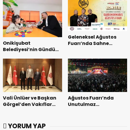
Geleneksel Ağustos
Onikişubat
Fuarı’nda Sahne
Belediyesi’nin Gündüz
Zakkum’un.
Bakımevi’nde yeni
dönemin ön kayıtları
başladı.
Vali Ünlüer ve Başkan
Ağustos Fuarı’nda
Görgel’den Vakıflar
Unutulmaz
Genel Müdürlüğü’ne
Dedublüman Gecesi.
ziyaret.
YORUM YAP