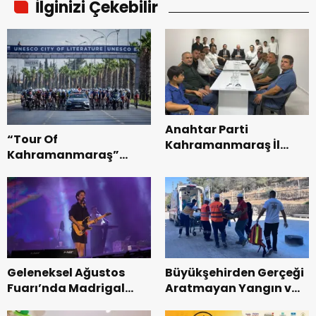
İlginizi Çekebilir
Anahtar Parti
“Tour Of
Kahramanmaraş İl
Kahramanmaraş”
Başkanı Kayıran, Afşin
Uluslararası Yol
Teşkilatı ile buluştu.
Bisikleti Turnuvası
Tamamlandı.
Geleneksel Ağustos
Büyükşehirden Gerçeği
Fuarı’nda Madrigal
Aratmayan Yangın ve
Coşkusu.
Kurtarma Tatbikatı.