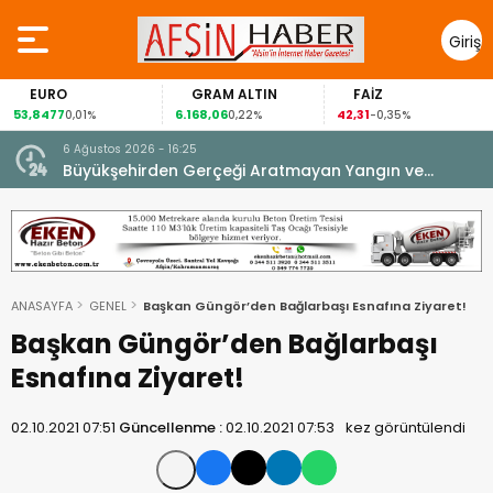
Giriş
Yap
EURO
GRAM ALTIN
FAİZ
3,8477
6.168,06
42,31
88
0,01%
0,22%
-0,35%
6 Ağustos 2026 - 16:25
su.
Büyükşehirden Gerçeği Aratmayan Yangın ve
Kurtarma Tatbikatı.
ANASAYFA
GENEL
Başkan Güngör’den Bağlarbaşı Esnafına Ziyaret!
Başkan Güngör’den Bağlarbaşı
Esnafına Ziyaret!
02.10.2021 07:51
Güncellenme :
02.10.2021 07:53
kez görüntülendi