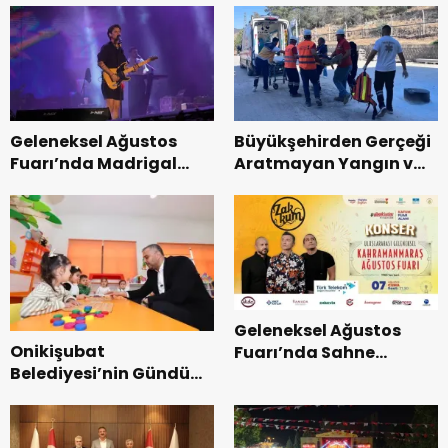
Geleneksel Ağustos
Büyükşehirden Gerçeği
Fuarı’nda Madrigal
Aratmayan Yangın ve
Coşkusu.
Kurtarma Tatbikatı.
Geleneksel Ağustos
Onikişubat
Fuarı’nda Sahne
Belediyesi’nin Gündüz
Zakkum’un.
Bakımevi’nde yeni
dönemin ön kayıtları
başladı.