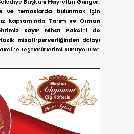
elediye Başkanı Hayrettin Güngör,
rde ve temaslarda bulunmak için
mız kapsamında Tarım ve Orman
hrimiz Sayın Nihat Pakdil’i de
azik misafirperverliğinden dolayı
akdil’e teşekkürlerimi sunuyorum”