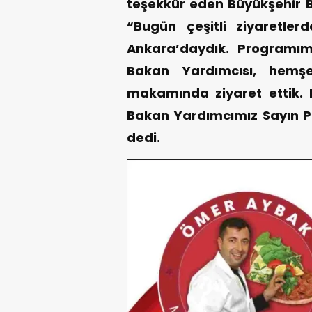
teşekkür eden Büyükşehir B
“Bugün çeşitli ziyaretle
Ankara’daydık. Programı
Bakan Yardımcısı, hemşe
makamında ziyaret ettik. N
Bakan Yardımcımız Sayın P
dedi.