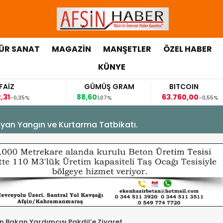
ÜR SANAT
MAGAZİN
MANŞETLER
ÖZEL HABER
KÜNYE
GÜMÜŞ GRAM
BITCOIN
GB
88,60
63.760,00
63,11
1,07%
-0,55%
yan Yangın ve Kurtarma Tatbikatı.
Bakan Yardımcısı Pakdil’e Ziyaret.