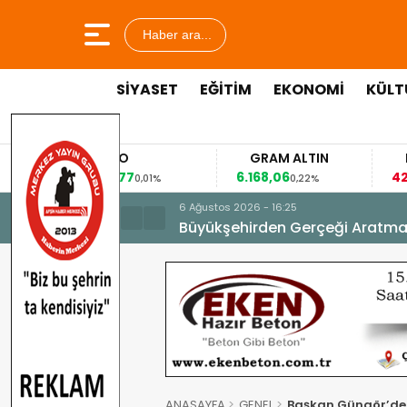
Haber ara...
SİYASET
EĞİTİM
EKONOMİ
KÜLT
EURO
GRAM ALTIN
FAİZ
53,8477
6.168,06
42,31
0,01%
0,22%
-0,35%
6 Ağustos 2026 - 16:25
Büyükşehirden Gerçeği Aratma
ANASAYFA
GENEL
Başkan Güngör’den 