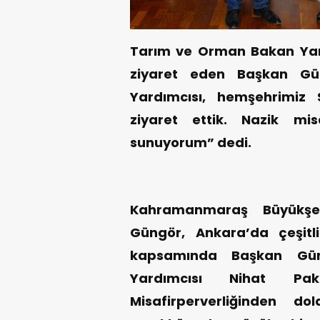
Tarım ve Orman Bakan Yar
ziyaret eden Başkan G
Yardımcısı, hemşehrimiz
ziyaret ettik. Nazik misa
sunuyorum” dedi.
Kahramanmaraş Büyükşeh
Güngör, Ankara’da çeşitl
kapsamında Başkan Gü
Yardımcısı Nihat Pa
Misafirperverliğinden d