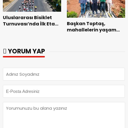
Uluslararası Bisiklet
Başkan Toptaş,
Turnuvası’nda İlk Etap
mahallelerin yaşam
Başarıyla
kalitesini artıran
Tamamlandı.
parkları ziyaret etti.
YORUM YAP