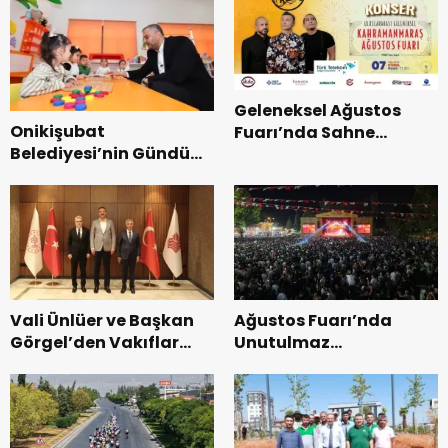
Geleneksel Ağustos
Onikişubat
Fuarı’nda Sahne
Belediyesi’nin Gündüz
Zakkum’un.
Bakımevi’nde yeni
dönemin ön kayıtları
başladı.
Vali Ünlüer ve Başkan
Ağustos Fuarı’nda
Görgel’den Vakıflar
Unutulmaz
Genel Müdürlüğü’ne
Dedublüman Gecesi.
ziyaret.