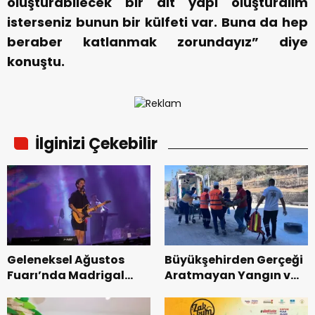
oluşturabilecek bir alt yapı oluşturalım
isterseniz bunun bir külfeti var. Buna da hep
beraber katlanmak zorundayız” diye
konuştu.
İlginizi Çekebilir
Geleneksel Ağustos
Büyükşehirden Gerçeği
Fuarı’nda Madrigal
Aratmayan Yangın ve
Coşkusu.
Kurtarma Tatbikatı.