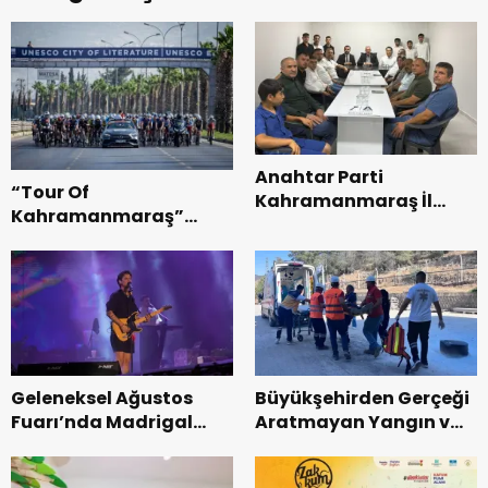
Anahtar Parti
“Tour Of
Kahramanmaraş İl
Kahramanmaraş”
Başkanı Kayıran, Afşin
Uluslararası Yol
Teşkilatı ile buluştu.
Bisikleti Turnuvası
Tamamlandı.
Geleneksel Ağustos
Büyükşehirden Gerçeği
Fuarı’nda Madrigal
Aratmayan Yangın ve
Coşkusu.
Kurtarma Tatbikatı.