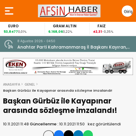
Giriş
Yap
EURO
GRAM ALTIN
FAİZ
53,8477
6.168,06
42,31
0,01%
0,22%
-0,35%
8 Ağustos 2026 - 04:50
ikleti
Anahtar Parti Kahramanmaraş İl Başkanı Kayıran,
Afşin Teşkilatı ile buluştu.
ANASAYFA
GENEL
Başkan Gürbüz ile Kayapınar arasında sözleşme imzalandı!
Başkan Gürbüz ile Kayapınar
arasında sözleşme imzalandı!
10.11.2021 11:48
Güncellenme :
10.11.2021 11:50
kez görüntülendi