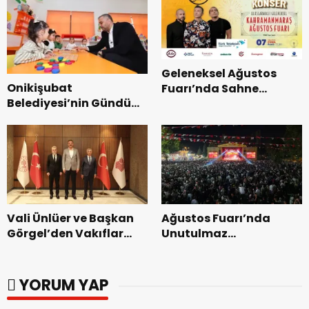
Geleneksel Ağustos
Onikişubat
Fuarı’nda Sahne
Belediyesi’nin Gündüz
Zakkum’un.
Bakımevi’nde yeni
dönemin ön kayıtları
başladı.
Vali Ünlüer ve Başkan
Ağustos Fuarı’nda
Görgel’den Vakıflar
Unutulmaz
Genel Müdürlüğü’ne
Dedublüman Gecesi.
ziyaret.
YORUM YAP