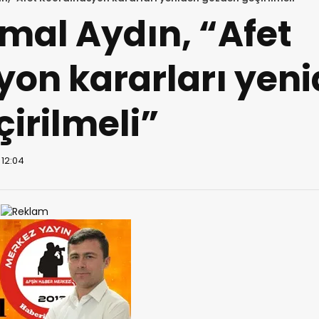
mal Aydın, “Afet
yon kararları yen
irilmeli”
 12:04