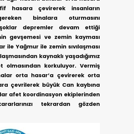
fif hasara çevirerek insanların
gereken binalara oturmasını
 şoklar depremler devam ettiği
in gevşemesi ve zemin kayması
 ile Yağmur ile zemin sıvılaşması
ılaşmasından kaynaklı yaşadığımız
et olmasından korkuluyor. Vermiş
nalar orta hasar’a çevirerek orta
sara çevrilerek büyük Can kaybına
ar afet koordinasyon ekiplerinden
rarlarınızı tekrardan gözden