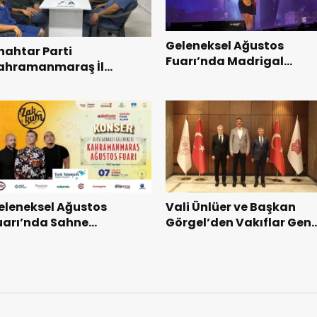
Geleneksel Ağustos
nahtar Parti
Fuarı’nda Madrigal
ahramanmaraş İl
Coşkusu.
aşkanı Kayıran, Afşin
şkilatı ile buluştu.
eleneksel Ağustos
Vali Ünlüer ve Başkan
uarı’nda Sahne
Görgel’den Vakıflar Gene
akkum’un.
Müdürlüğü’ne ziyaret.