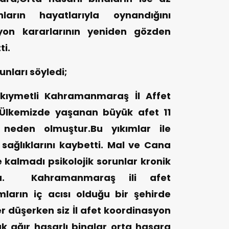
ların hayatlarıyla oynandığını
syon kararlarının yeniden gözden
ti.
nları söyledi;
, kıymetli Kahramanmaraş İl Affet
 Ülkemizde yaşanan büyük afet 11
 neden olmuştur.Bu yıkımlar ile
ı sağlıklarını kaybetti. Mal ve Cana
kalmadı psikolojik sorunlar kronik
ldu. Kahramanmaraş ili afet
ların iç acısı olduğu bir şehirde
er düşerken siz İl afet koordinasyon
k ağır hasarlı binalar orta hasara