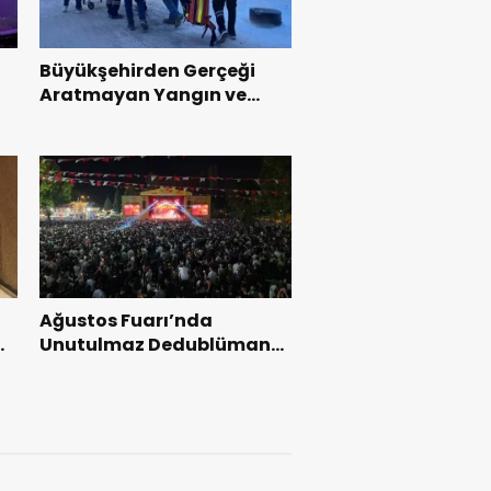
Büyükşehirden Gerçeği
Aratmayan Yangın ve
Kurtarma Tatbikatı.
Ağustos Fuarı’nda
l
Unutulmaz Dedublüman
Gecesi.