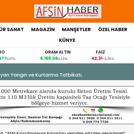
ÜR SANAT
MAGAZİN
MANŞETLER
ÖZEL HABER
KÜNYE
EURO
GRAM ALTIN
FAİZ
,8477
6.168,06
42,31
0,01%
0,22%
-0,35%
yan Yangın ve Kurtarma Tatbikatı.
, “Afet Koordinasyon kararları yeniden gözden geçirilmeli”