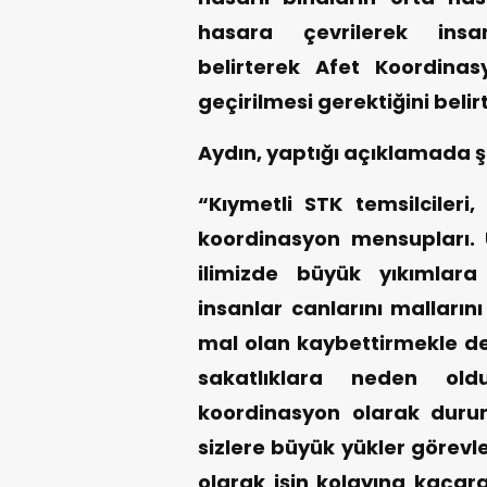
hasara çevrilerek insan
belirterek Afet Koordina
geçirilmesi gerektiğini belirt
Aydın, yaptığı açıklamada şu
“Kıymetli STK temsilcileri
koordinasyon mensupları.
ilimizde büyük yıkımlara
insanlar canlarını malların
mal olan kaybettirmekle de 
sakatlıklara neden o
koordinasyon olarak durum
sizlere büyük yükler görevl
olarak işin kolayına kaçara