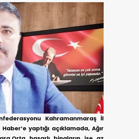
Konfederasyonu Kahramanmaraş İl
 Haber’e yaptığı açıklamada, Ağır
ara,Orta hasarlı binaların ise az