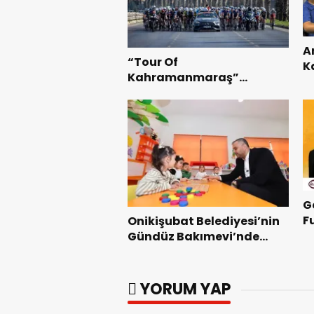
A
“Tour Of
K
Kahramanmaraş”
B
Uluslararası Yol Bisikleti
Te
Turnuvası Tamamlandı.
G
F
Onikişubat Belediyesi’nin
Z
Gündüz Bakımevi’nde
yeni dönemin ön kayıtları
başladı.
YORUM YAP