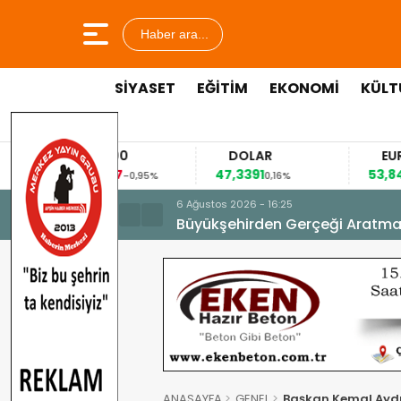
Haber ara...
SİYASET
EĞİTİM
EKONOMİ
KÜLT
BIST 100
DOLAR
13.943,87
47,3391
53
-0,95%
0,16%
6 Ağustos 2026 - 16:25
Büyükşehirden Gerçeği Aratma
ANASAYFA
GENEL
Başkan Kemal Aydın