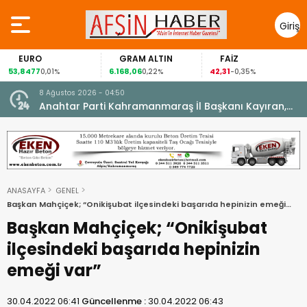
Giriş
Yap
URO
GRAM ALTIN
FAİZ
GÜ
477
6.168,06
42,31
88,60
0,01%
0,22%
-0,35%
8 Ağustos 2026 - 04:50
ikleti
Anahtar Parti Kahramanmaraş İl Başkanı Kayıran,
Afşin Teşkilatı ile buluştu.
ANASAYFA
GENEL
Başkan Mahçiçek; “Onikişubat ilçesindeki başarıda hepinizin emeği
var”
Başkan Mahçiçek; “Onikişubat
ilçesindeki başarıda hepinizin
emeği var”
30.04.2022 06:41
Güncellenme :
30.04.2022 06:43