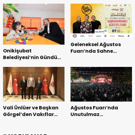
Coşkusu.
Kurtarma Tatbikatı.
Geleneksel Ağustos
Onikişubat
Fuarı’nda Sahne
Belediyesi’nin Gündüz
Zakkum’un.
Bakımevi’nde yeni
dönemin ön kayıtları
başladı.
Vali Ünlüer ve Başkan
Ağustos Fuarı’nda
Görgel’den Vakıflar
Unutulmaz
Genel Müdürlüğü’ne
Dedublüman Gecesi.
ziyaret.