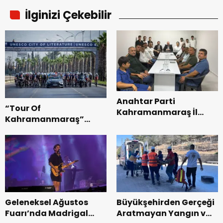
İlginizi Çekebilir
Anahtar Parti
“Tour Of
Kahramanmaraş İl
Kahramanmaraş”
Başkanı Kayıran, Afşin
Uluslararası Yol
Teşkilatı ile buluştu.
Bisikleti Turnuvası
Tamamlandı.
Geleneksel Ağustos
Büyükşehirden Gerçeği
Fuarı’nda Madrigal
Aratmayan Yangın ve