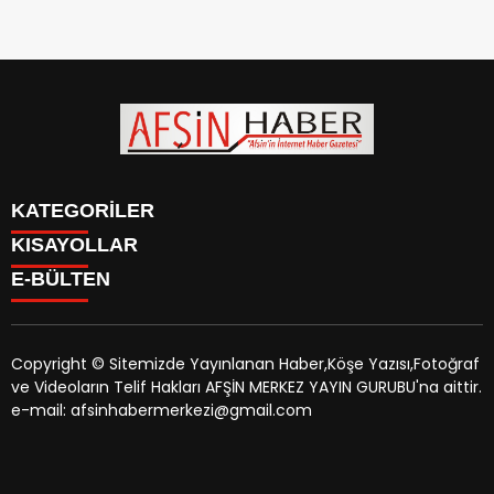
KATEGORİLER
KISAYOLLAR
SİYASET
E-BÜLTEN
EĞİTİM
SİYASET
EKONOMİ
EĞİTİM
KÜLTÜR SANAT
EKONOMİ
MAGAZİN
Copyright © Sitemizde Yayınlanan Haber,Köşe Yazısı,Fotoğraf
KÜLTÜR SANAT
MANŞETLER
ve Videoların Telif Hakları AFŞİN MERKEZ YAYIN GURUBU'na aittir.
MAGAZİN
afsinhaber.com
e-bültenine abone olarak, tarafınıza haber,
ÖZEL HABER
e-mail: afsinhabermerkezi@gmail.com
MANŞETLER
duyuru ve kampanya içerikli e-postaların gönderilmesini
SAĞLIK
ÖZEL HABER
kabul etmiş olursunuz.
SPOR
SAĞLIK
TEKNOLOJİ
SPOR