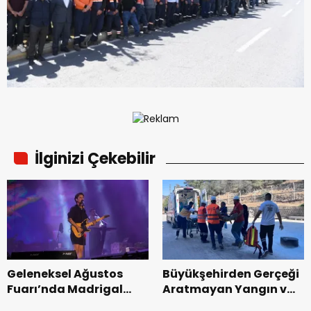
İlginizi Çekebilir
Geleneksel Ağustos
Büyükşehirden Gerçeği
Fuarı’nda Madrigal
Aratmayan Yangın ve
Coşkusu.
Kurtarma Tatbikatı.