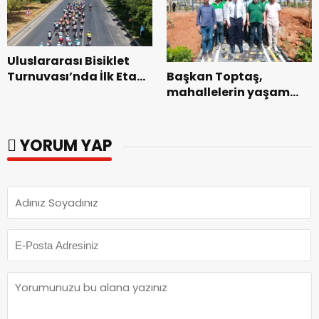
Uluslararası Bisiklet
Başkan Toptaş,
Turnuvası’nda İlk Etap
mahallelerin yaşam
Başarıyla
kalitesini artıran
Tamamlandı.
parkları ziyaret etti.
YORUM YAP