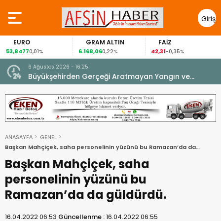
Giriş
Yap
EURO
GRAM ALTIN
FAİZ
G
,8477
6.168,06
42,31
88,
0,01%
0,22%
-0,35%
6 Ağustos 2026 - 16:25
su.
Büyükşehirden Gerçeği Aratmayan Yangın ve
Kurtarma Tatbikatı.
ANASAYFA
GENEL
Başkan Mahçiçek, saha personelinin yüzünü bu Ramazan’da da
güldürdü.
Başkan Mahçiçek, saha
personelinin yüzünü bu
Ramazan’da da güldürdü.
16.04.2022 06:53
Güncellenme :
16.04.2022 06:55