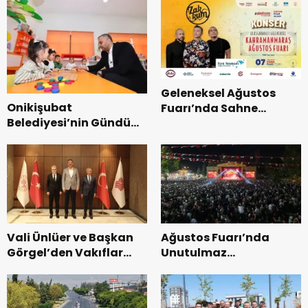
Geleneksel Ağustos
Onikişubat
Fuarı’nda Sahne
Belediyesi’nin Gündüz
Zakkum’un.
Bakımevi’nde yeni
dönemin ön kayıtları
başladı.
Vali Ünlüer ve Başkan
Ağustos Fuarı’nda
Görgel’den Vakıflar
Unutulmaz
Genel Müdürlüğü’ne
Dedublüman Gecesi.
ziyaret.