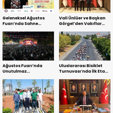
Geleneksel Ağustos
Vali Ünlüer ve Başkan
Fuarı’nda Sahne
Görgel’den Vakıflar
Zakkum’un.
Genel Müdürlüğü’ne
ziyaret.
Ağustos Fuarı’nda
Uluslararası Bisiklet
Unutulmaz
Turnuvası’nda İlk Etap
Dedublüman Gecesi.
Başarıyla
Tamamlandı.