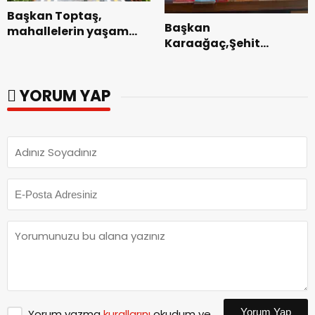
Başkan Toptaş,
Başkan
mahallelerin yaşam
Karaağaç,Şehit
kalitesini artıran
kabirleri ziyaretiyle
parkları ziyaret etti.
görevine başladı.
YORUM YAP
Yorum Yap
Yorum yazma
kurallarını
okudum ve