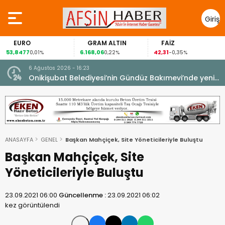
Giriş
Yap
EURO
GRAM ALTIN
FAİZ
53,8477
6.168,06
42,31
0,01%
0,22%
-0,35%
6 Ağustos 2026 - 16:23
Onikişubat Belediyesi’nin Gündüz Bakımevi’nde yeni
dönemin ön kayıtları başladı.
ANASAYFA
GENEL
Başkan Mahçiçek, Site Yöneticileriyle Buluştu
Başkan Mahçiçek, Site
Yöneticileriyle Buluştu
23.09.2021 06:00
Güncellenme :
23.09.2021 06:02
kez görüntülendi