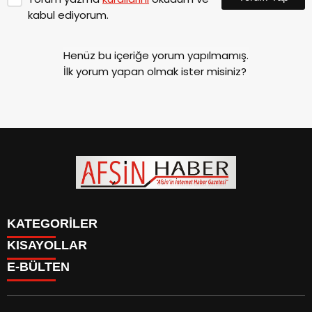
kabul ediyorum.
Henüz bu içeriğe yorum yapılmamış.
İlk yorum yapan olmak ister misiniz?
KATEGORİLER
KISAYOLLAR
SİYASET
E-BÜLTEN
EĞİTİM
SİYASET
EKONOMİ
EĞİTİM
KÜLTÜR SANAT
EKONOMİ