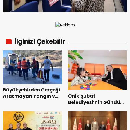
İlginizi Çekebilir
Büyükşehirden Gerçeği
Onikişubat
Aratmayan Yangın ve
Belediyesi’nin Gündüz
Kurtarma Tatbikatı.
Bakımevi’nde yeni
dönemin ön kayıtları
başladı.