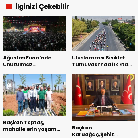
İlginizi Çekebilir
Ağustos Fuarı’nda
Uluslararası Bisiklet
Unutulmaz
Turnuvası’nda İlk Etap
Dedublüman Gecesi.
Başarıyla
Tamamlandı.
Başkan Toptaş,
Başkan
mahallelerin yaşam
Karaağaç,Şehit
kalitesini artıran