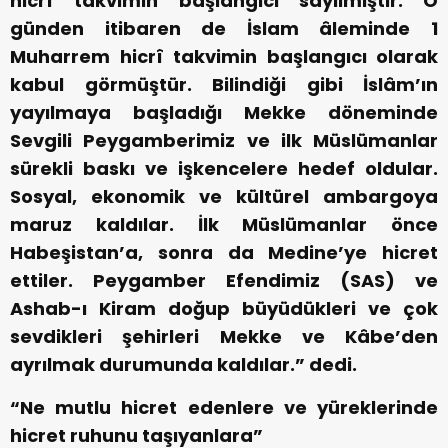
hicrî takvimin başlangıcı sayılmıştır. O
günden itibaren de İslam âleminde 1
Muharrem hicrî takvimin başlangıcı olarak
kabul görmüştür. Bilindiği gibi İslâm’ın
yayılmaya başladığı Mekke döneminde
Sevgili Peygamberimiz ve ilk Müslümanlar
sürekli baskı ve işkencelere hedef oldular.
Sosyal, ekonomik ve kültürel ambargoya
maruz kaldılar. İlk Müslümanlar önce
Habeşistan’a, sonra da Medine’ye hicret
ettiler. Peygamber Efendimiz (SAS) ve
Ashab-ı Kiram doğup büyüdükleri ve çok
sevdikleri şehirleri Mekke ve Kâbe’den
ayrılmak durumunda kaldılar.” dedi.
“Ne mutlu hicret edenlere ve yüreklerinde
hicret ruhunu taşıyanlara”