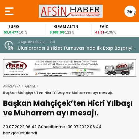
Giriş
Yap
EURO
GRAM ALTIN
FAİZ
53,8477
6.168,06
42,31
8
0,01%
0,22%
-0,35%
5 Ağustos 2026 - 07:18
cesi.
Uluslararası Bisiklet Turnuvası’nda İlk Etap Başarıyla
Tamamlandı.
ANASAYFA
GENEL
Başkan Mahçiçek’ten Hicri Yılbaşı ve Muharrem ayı mesajı.
Başkan Mahçiçek’ten Hicri Yılbaşı
ve Muharrem ayı mesajı.
30.07.2022 06:42
Güncellenme :
30.07.2022 06:44
kez görüntülendi