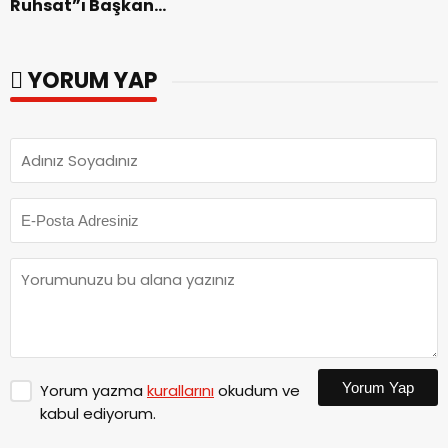
Ruhsat”ı Başkan
Görgel’e Takdim Etti.
YORUM YAP
Yorum Yap
Yorum yazma
kurallarını
okudum ve
kabul ediyorum.