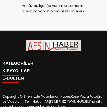
Henüz bu içeriğe yorum yapılmamış.
İlk yorum yapan olmak ister misiniz?
KATEGORİLER
KISAYOLLAR
SİYASET
E-BÜLTEN
EĞİTİM
SİYASET
EKONOMİ
EĞİTİM
KÜLTÜR SANAT
EKONOMİ
MAGAZİN
Copyright © Sitemizde Yayınlanan Haber,Köşe Yazısı,Fotoğraf
KÜLTÜR SANAT
MANŞETLER
ve Videoların Telif Hakları AFŞİN MERKEZ YAYIN GURUBU'na aittir.
MAGAZİN
afsinhaber.com
e-bültenine abone olarak, tarafınıza haber,
ÖZEL HABER
e-mail: afsinhabermerkezi@gmail.com