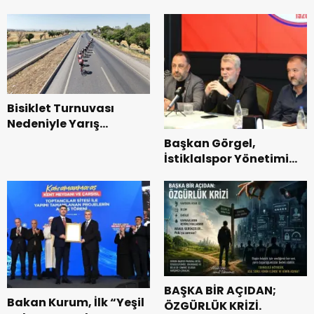
kabirleri ziyaretiyle
parkları ziyaret etti.
görevine başladı.
Bisiklet Turnuvası
Nedeniyle Yarış
Güzergahında Geçici
Başkan Görgel,
Trafik Düzenlemelerine
İstiklalspor Yönetimi
Gidilecek!.
ve Futbolcularıyla Bir
Araya Geldi.
BAŞKA BİR AÇIDAN;
Bakan Kurum, İlk “Yeşil
ÖZGÜRLÜK KRİZİ.