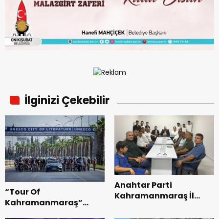
İlginizi Çekebilir
Anahtar Parti
“Tour Of
Kahramanmaraş İl
Kahramanmaraş”
Başkanı Kayıran, Afşin
Uluslararası Yol
Teşkilatı ile buluştu.