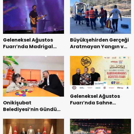
Bisikleti Turnuvası
Tamamlandı.
Geleneksel Ağustos
Büyükşehirden Gerçeği
Fuarı’nda Madrigal
Aratmayan Yangın ve
Coşkusu.
Kurtarma Tatbikatı.
Geleneksel Ağustos
Onikişubat
Fuarı’nda Sahne
Belediyesi’nin Gündüz
Zakkum’un.
Bakımevi’nde yeni
dönemin ön kayıtları
başladı.