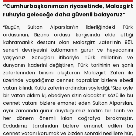
“Cumhurbaşkanımızın riyasetinde, Malazgirt
ruhuyla geleceğe daha güvenli bakıyoruz”
“Bugün, Sultan Alparslan’ın liderliğindeki Türk
ordusunun, Bizans ordusu karşısında elde ettiği
kahramanlık destanı olan Malazgirt Zaferi’nin 951.
sene-i devriyesini kutlamanın gurur ve heyecanını
yaşıyoruz. Sonuçları itibariyle Türk milletinin ve
dünyanın kaderini değiştiren, Türk tarihinin en şanlı
zaferlerinden birisini oluşturan Malazgirt Zaferi ile
üzerinde yaşadığımız cennet topraklar bizlere ebedi
vatan kılındı. Kutlu zaferin ardından söylediği, ‘Size öyle
bir vatan aldım ki, ebediyen sizin olacaktır’ sözü ile bu
cennet vatanı bizlere emanet eden Sultan Alparslan,
aynı zamanda gurur duyduğumuz kadim bir tarih ve
her dönem önemli kılan coğrafya bırakmıştır.
Ecdadımız tarafından bizlere emanet edilen bu
cennet vatanı korumak ve bizden sonraki nesillere hür,