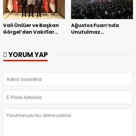
Vali Ünlüer ve Başkan
Ağustos Fuarı’nda
Görgel’den Vakıflar
Unutulmaz
Genel Müdürlüğü’ne
Dedublüman Gecesi.
ziyaret.
YORUM YAP