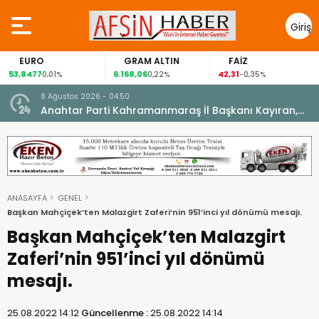
Giriş
Yap
EURO
GRAM ALTIN
FAİZ
53,8477
6.168,06
42,31
0,01%
0,22%
-0,35%
8 Ağustos 2026 - 04:50
ikleti
Anahtar Parti Kahramanmaraş İl Başkanı Kayıran,
Afşin Teşkilatı ile buluştu.
ANASAYFA
GENEL
Başkan Mahçiçek’ten Malazgirt Zaferi’nin 951’inci yıl dönümü mesajı.
Başkan Mahçiçek’ten Malazgirt
Zaferi’nin 951’inci yıl dönümü
mesajı.
25.08.2022 14:12
Güncellenme :
25.08.2022 14:14