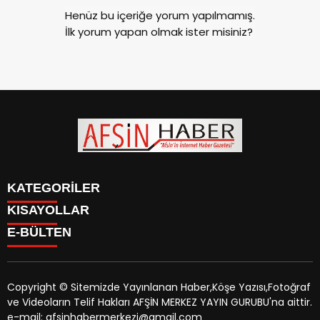
Henüz bu içeriğe yorum yapılmamış.
İlk yorum yapan olmak ister misiniz?
KATEGORİLER
KISAYOLLAR
SİYASET
E-BÜLTEN
EĞİTİM
SİYASET
EKONOMİ
EĞİTİM
KÜLTÜR SANAT
EKONOMİ
MAGAZİN
Copyright © Sitemizde Yayınlanan Haber,Köşe Yazısı,Fotoğraf
KÜLTÜR SANAT
MANŞETLER
ve Videoların Telif Hakları AFŞİN MERKEZ YAYIN GURUBU'na aittir.
MAGAZİN
afsinhaber.com
e-bültenine abone olarak, tarafınıza haber,
ÖZEL HABER
e-mail: afsinhabermerkezi@gmail.com