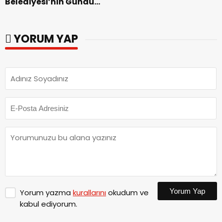
Belediyesi’nin Gündüz
Zakkum’un.
Bakımevi’nde yeni
dönemin ön kayıtları
başladı.
YORUM YAP
Yorum Yap
Yorum yazma
kurallarını
okudum ve
kabul ediyorum.