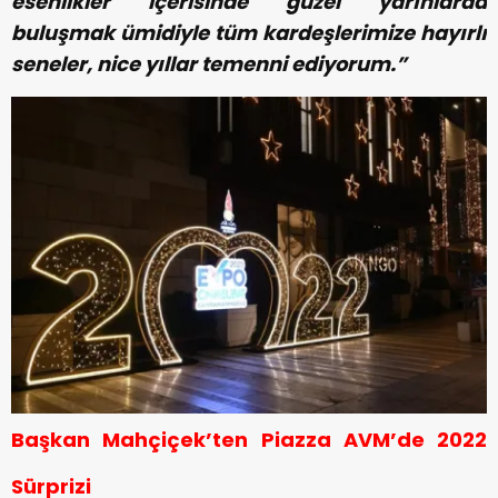
esenlikler içerisinde güzel yarınlarda
buluşmak ümidiyle tüm kardeşlerimize hayırlı
seneler, nice yıllar temenni ediyorum.”
Başkan Mahçiçek’ten Piazza AVM’de 2022
Sürprizi