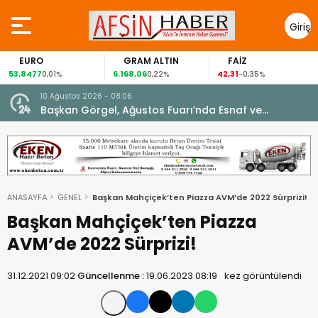
Giriş
Yap
EURO
GRAM ALTIN
FAİZ
3,8477
6.168,06
42,31
88
0,01%
0,22%
-0,35%
10 Ağustos 2026 - 08:06
Başkan Görgel, Ağustos Fuarı’nda Esnaf ve
Vatandaşlarla Buluştu.
ANASAYFA
GENEL
Başkan Mahçiçek’ten Piazza AVM’de 2022 Sürprizi!
Başkan Mahçiçek’ten Piazza
AVM’de 2022 Sürprizi!
31.12.2021 09:02
Güncellenme :
19.06.2023 08:19
kez görüntülendi