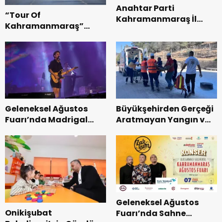
Anahtar Parti
“Tour Of
Kahramanmaraş İl
Kahramanmaraş”
Başkanı Kayıran, Afşin
Uluslararası Yol
Teşkilatı ile buluştu.
Bisikleti Turnuvası
Tamamlandı.
Geleneksel Ağustos
Büyükşehirden Gerçeği
Fuarı’nda Madrigal
Aratmayan Yangın ve
Coşkusu.
Kurtarma Tatbikatı.
Geleneksel Ağustos
Onikişubat
Fuarı’nda Sahne