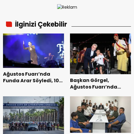
İlginizi Çekebilir
Ağustos Fuarı’nda
Başkan Görgel,
Funda Arar Söyledi, 100
Ağustos Fuarı’nda
Bin Dinleyici Eşlik Etti.
Esnaf ve
Vatandaşlarla
Buluştu.