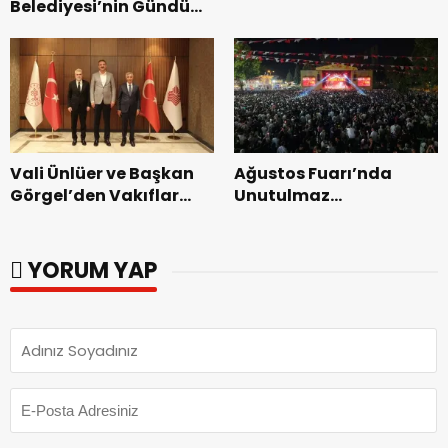
Belediyesi’nin Gündüz
Zakkum’un.
Bakımevi’nde yeni
dönemin ön kayıtları
başladı.
Vali Ünlüer ve Başkan
Ağustos Fuarı’nda
Görgel’den Vakıflar
Unutulmaz
Genel Müdürlüğü’ne
Dedublüman Gecesi.
ziyaret.
YORUM YAP