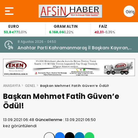
Giriş
Yap
EURO
GRAM ALTIN
FAİZ
53,8477
6.168,06
42,31
0,01%
0,22%
-0,35%
8 Ağustos 2026 - 04:50
ikleti
Anahtar Parti Kahramanmaraş İl Başkanı Kayıran,
Afşin Teşkilatı ile buluştu.
ANASAYFA
GENEL
Başkan Mehmet Fatih Güven’e Ödül!
Başkan Mehmet Fatih Güven’e
Ödül!
13.09.2021 06:48
Güncellenme :
13.09.2021 06:50
kez görüntülendi