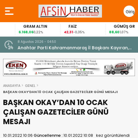
Giriş
Yap
GRAM ALTIN
FAİZ
GÜMÜŞ GRAM
6.168,06
42,31
88,60
0,22%
-0,35%
1,07%
8 Ağustos 2026 - 04:50
ikleti
Anahtar Parti Kahramanmaraş İl Başkanı Kayıran,
Afşin Teşkilatı ile buluştu.
ANASAYFA
GENEL
BAŞKAN OKAY’DAN 10 OCAK ÇALIŞAN GAZETECİLER GÜNÜ MESAJI
BAŞKAN OKAY’DAN 10 OCAK
ÇALIŞAN GAZETECİLER GÜNÜ
MESAJI
10.01.2022 10:06
Güncellenme :
10.01.2022 10:08
kez görüntülendi