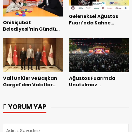
Geleneksel Ağustos
Onikişubat
Fuarı’nda Sahne
Belediyesi’nin Gündüz
Zakkum’un.
Bakımevi’nde yeni
dönemin ön kayıtları
başladı.
Vali Ünlüer ve Başkan
Ağustos Fuarı’nda
Görgel’den Vakıflar
Unutulmaz
Genel Müdürlüğü’ne
Dedublüman Gecesi.
ziyaret.
YORUM YAP