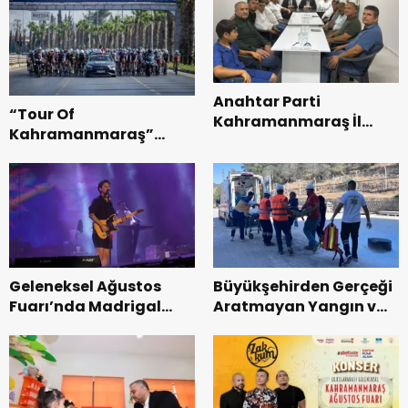
Anahtar Parti
“Tour Of
Kahramanmaraş İl
Kahramanmaraş”
Başkanı Kayıran, Afşin
Uluslararası Yol
Teşkilatı ile buluştu.
Bisikleti Turnuvası
Tamamlandı.
Geleneksel Ağustos
Büyükşehirden Gerçeği
Fuarı’nda Madrigal
Aratmayan Yangın ve
Coşkusu.
Kurtarma Tatbikatı.